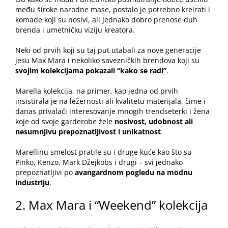
među široke narodne mase, postalo je potrebno kreirati i
komade koji su nosivi, ali jednako dobro prenose duh
brenda i umetničku viziju kreatora.
Neki od prvih koji su taj put utabali za nove generacije
jesu Max Mara i nekoliko savezničkih brendova koji su
svojim kolekcijama pokazali “kako se radi”
.
Marella kolekcija
, na primer, kao jedna od prvih
insistirala je na ležernosti ali kvalitetu materijala, čime i
danas privalači interesovanje mnogih trendseterki i žena
koje od svoje garderobe žele
nosivost, udobnost ali
nesumnjivu prepoznatljivost i unikatnost
.
Marellinu smelost pratile su i druge kuće kao što su
Pinko, Kenzo, Mark Džejkobs i drugi – svi jednako
prepoznatljivi po
avangardnom pogledu na modnu
industriju
.
2. Max Mara i “Weekend” kolekcija