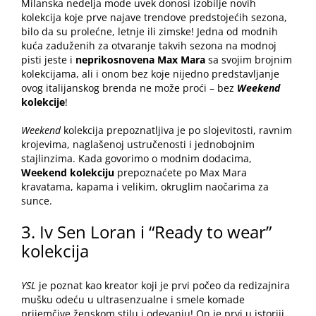
Milanska nedelja mode uvek donosi izobilje novih
kolekcija koje prve najave trendove predstojećih sezona,
bilo da su prolećne, letnje ili zimske! Jedna od modnih
kuća zaduženih za otvaranje takvih sezona na modnoj
pisti jeste i
neprikosnovena Max Mara
sa svojim brojnim
kolekcijama, ali i onom bez koje nijedno predstavljanje
ovog
italijanskog brenda
ne može proći – bez
Weekend
kolekcije
!
Weekend
kolekcija prepoznatljiva je po slojevitosti, ravnim
krojevima, naglašenoj ustručenosti i jednobojnim
stajlinzima. Kada govorimo o modnim dodacima,
Weekend kolekciju
prepoznaćete po Max Mara
kravatama, kapama i velikim, okruglim naočarima za
sunce.
3. Iv Sen Loran i “Ready to wear”
kolekcija
YSL
je poznat kao kreator koji je prvi počeo da redizajnira
mušku odeću u ultrasenzualne i smele komade
prijemčive ženskom stilu i odevanju! On je prvi u istoriji