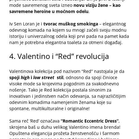
mode savremenog sveta izneo
novu viziju žene – kao
savremene heroine u moćnom odelu
.
Iv Sen Loran je i
tvorac muškog smokinga
– elegantnog
odevnog komada na kojem su mnogi začeli svoju modnu
istoriju i univerzalnog odela koji prvi pada na pamet kada
nam je potrebna elegantna toaleta za
otmeni događaj
.
4. Valentino i “Red” revolucija
Valentinova kolekcija pod nazivom “Red” nastojala je da
spoji
high
i
low
street
stil
, odnosno da spoji činioce
visoke mode sa krojevima pogodnim za svakodnevno
nošenje. Tako je Red kolekcija postala sinonim za
inovativan i jedinstven način odevanja, sa najrazličitijim
odevnim komadima namenjenim ženama koje su
spontane, multikulturalne i originalne!
Sama reč ‘Red’ označava
“Romantic Eccentric Dress”
,
skrojena baš u duhu velikog Valentino imena brenda!
Opuštena elegancija prožeta ženstvenošću i šarmom