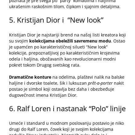
poznata je pre svega po “party” komadima i haljinma
ukrašenim raskošnim tilom, čipkom i sjajnim detaljima.
5. Kristijan Dior i “New look”
Kristijan Dior je najstariji brend na našoj listi kreatora koji
su svojim
kolekcijama obeležili savremenu modu
. Ostao
je upamćen po karakterističnoj silueti “New look”
kolekcije, prepoznatljivoj po karakterističnim krojevima
odela i haljina, obožavanih kao revolucionarni modni
pokret tokom Drugog svetskog rata.
Dramatične konture
na odelima, plaštevi nalik na balske
haljine i dvorske toalete, šik i luksuzan
prêt-a-porter
nakit
postao je simbol koji ostavlja bez daha i obezbeđuje
dugovečnost imena Kristijan Dior.
6. Ralf Loren i nastanak “Polo” linije
Umeće i standard u modnom poslovanju postavio je niko
drugi do Ralf Loren, čovek koji je svojim kolekcijama