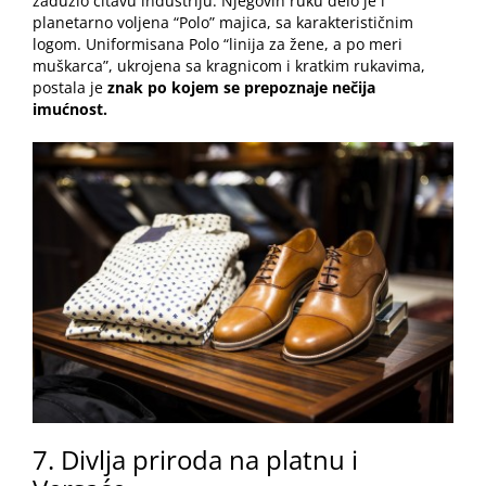
zadužio čitavu industriju. Njegovih ruku delo je i
planetarno voljena “Polo” majica, sa karakterističnim
logom. Uniformisana Polo “linija za žene, a po meri
muškarca”, ukrojena sa kragnicom i kratkim rukavima,
postala je
znak po kojem se prepoznaje nečija
imućnost.
7. Divlja priroda na platnu i