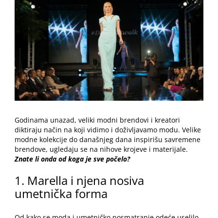
Image
Godinama unazad, veliki modni brendovi i kreatori
diktiraju način na koji vidimo i doživljavamo modu. Velike
modne kolekcije do današnjeg dana inspirišu savremene
brendove, ugledaju se na nihove krojeve i materijale.
Znate li onda od koga je sve počelo?
1. Marella i njena nosiva
umetnička forma
Od kako se moda i umetničko posmatranje odeće uselilo