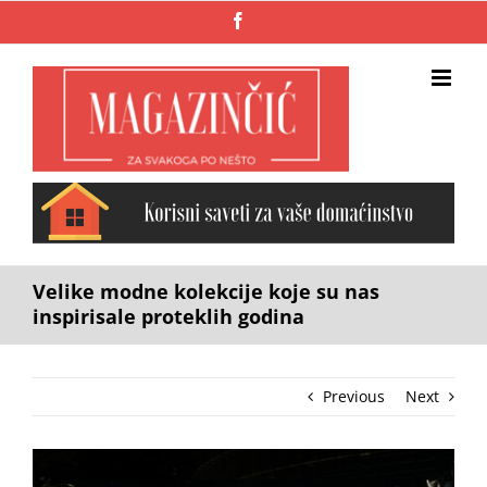
Skip
Facebook
to
content
Velike modne kolekcije koje su nas
inspirisale proteklih godina
Previous
Next
View
Larger