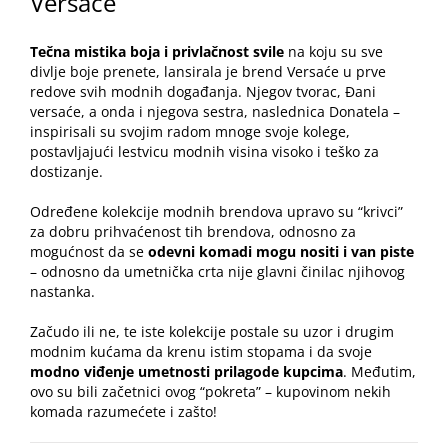
Versaće
Tečna mistika boja i privlačnost svile
na koju su sve
divlje boje prenete, lansirala je brend Versaće u prve
redove svih modnih događanja. Njegov tvorac, Đani
versaće, a onda i njegova sestra, naslednica Donatela –
inspirisali su svojim radom mnoge svoje kolege,
postavljajući lestvicu modnih visina visoko i teško za
dostizanje.
Određene kolekcije modnih brendova upravo su “krivci”
za dobru prihvaćenost tih brendova, odnosno za
mogućnost da se
odevni komadi
mogu nositi i van piste
– odnosno da umetnička crta nije glavni činilac njihovog
nastanka.
Začudo ili ne, te iste kolekcije postale su uzor i drugim
modnim kućama da krenu istim stopama i da svoje
modno viđenje umetnosti prilagode kupcima
. Međutim,
ovo su bili začetnici ovog “pokreta” – kupovinom nekih
komada razumećete i zašto!