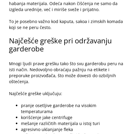
habanja materijala. Odeća nakon čišćenja ne samo da
izgleda urednije, već i miriše sveže i prijatno.
To je posebno važno kod kaputa, sakoa i zimskih komada
koji se ne peru često.
Najčešće greške pri održavanju
garderobe
Mnogi ljudi prave grešku tako što svu garderobu peru na
isti način. Nedovoljno obraćaju pažnju na etikete i
preporuke proizvođača, što može dovesti do ozbiljnih
oštećenja.
Najčešće greške uključuju:
pranje osetljive garderobe na visokim
temperaturama
korišćenje jake centrifuge
mešanje različitih materijala u istoj turi
agresivno uklanjanje fleka