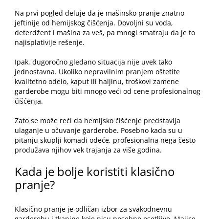
Na prvi pogled deluje da je mašinsko pranje znatno
jeftinije od hemijskog čišćenja. Dovoljni su voda,
deterdžent i mašina za veš, pa mnogi smatraju da je to
najisplativije rešenje.
Ipak, dugoročno gledano situacija nije uvek tako
jednostavna. Ukoliko nepravilnim pranjem oštetite
kvalitetno odelo, kaput ili haljinu, troškovi zamene
garderobe mogu biti mnogo veći od cene profesionalnog
čišćenja.
Zato se može reći da hemijsko čišćenje predstavlja
ulaganje u očuvanje garderobe. Posebno kada su u
pitanju skuplji komadi odeće, profesionalna nega često
produžava njihov vek trajanja za više godina.
Kada je bolje koristiti klasično
pranje?
Klasično pranje je odličan izbor za svakodnevnu
garderobu i tkanine koje nisu posebno osetljive. Majice,