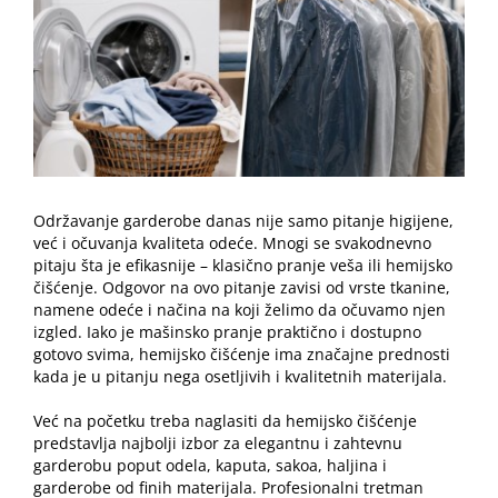
Image
Održavanje garderobe danas nije samo pitanje higijene,
već i očuvanja kvaliteta odeće. Mnogi se svakodnevno
pitaju šta je efikasnije – klasično pranje veša ili hemijsko
čišćenje. Odgovor na ovo pitanje zavisi od vrste tkanine,
namene odeće i načina na koji želimo da očuvamo njen
izgled. Iako je mašinsko pranje praktično i dostupno
gotovo svima,
hemijsko čišćenje
ima značajne prednosti
kada je u pitanju nega osetljivih i kvalitetnih materijala.
Već na početku treba naglasiti da hemijsko čišćenje
predstavlja najbolji izbor za elegantnu i zahtevnu
garderobu poput odela, kaputa, sakoa, haljina i
garderobe od finih materijala. Profesionalni tretman