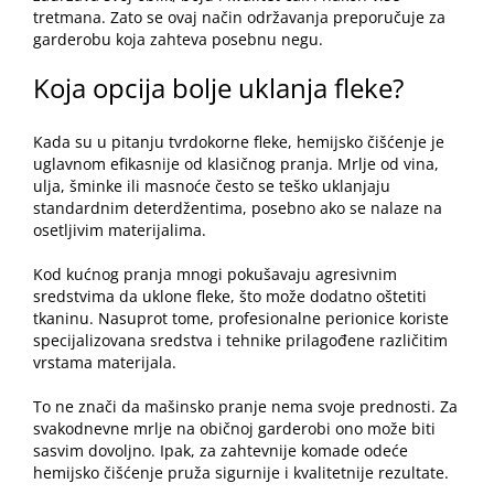
tretmana. Zato se ovaj način održavanja preporučuje za
garderobu koja zahteva posebnu negu.
Koja opcija bolje uklanja fleke?
Kada su u pitanju tvrdokorne fleke, hemijsko čišćenje je
uglavnom efikasnije od klasičnog pranja. Mrlje od vina,
ulja, šminke ili masnoće često se teško uklanjaju
standardnim deterdžentima, posebno ako se nalaze na
osetljivim materijalima.
Kod kućnog pranja mnogi pokušavaju agresivnim
sredstvima da uklone fleke, što može dodatno oštetiti
tkaninu. Nasuprot tome, profesionalne perionice koriste
specijalizovana sredstva i tehnike prilagođene različitim
vrstama materijala.
To ne znači da mašinsko pranje nema svoje prednosti. Za
svakodnevne mrlje na običnoj garderobi ono može biti
sasvim dovoljno. Ipak, za zahtevnije komade odeće
hemijsko čišćenje pruža sigurnije i kvalitetnije rezultate.