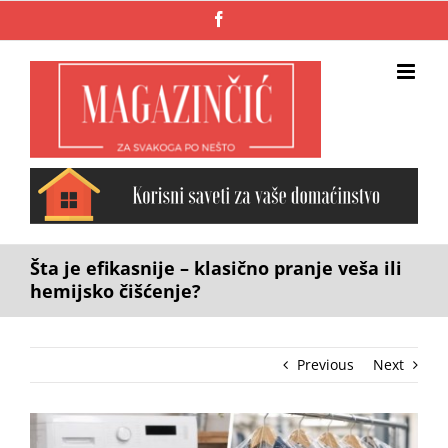
Skip
Facebook
to
content
Šta je efikasnije – klasično pranje veša ili
hemijsko čišćenje?
Previous
Next
View
Larger