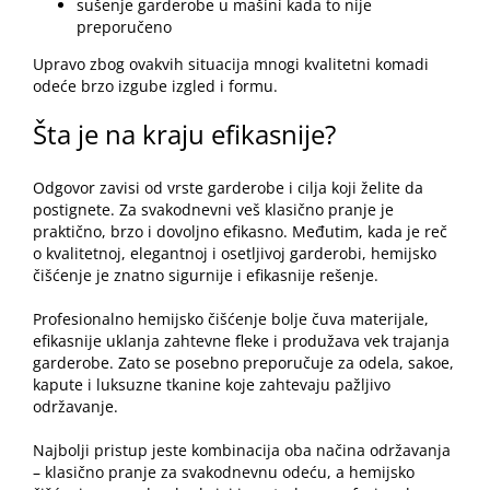
sušenje garderobe u mašini kada to nije
preporučeno
Upravo zbog ovakvih situacija mnogi kvalitetni komadi
odeće brzo izgube izgled i formu.
Šta je na kraju efikasnije?
Odgovor zavisi od vrste garderobe i cilja koji želite da
postignete. Za svakodnevni veš klasično pranje je
praktično, brzo i dovoljno efikasno. Međutim, kada je reč
o kvalitetnoj, elegantnoj i osetljivoj garderobi, hemijsko
čišćenje je znatno sigurnije i efikasnije rešenje.
Profesionalno hemijsko čišćenje bolje
čuva materijale
,
efikasnije uklanja zahtevne fleke i produžava vek trajanja
garderobe. Zato se posebno preporučuje za odela, sakoe,
kapute i luksuzne tkanine koje zahtevaju pažljivo
održavanje.
Najbolji pristup jeste kombinacija oba načina održavanja
– klasično pranje za svakodnevnu odeću, a hemijsko