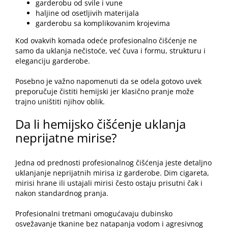
garderobu od svile i
vune
haljine od osetljivih materijala
garderobu sa komplikovanim krojevima
Kod ovakvih komada odeće profesionalno čišćenje ne
samo da uklanja nečistoće, već čuva i formu, strukturu i
eleganciju garderobe.
Posebno je važno napomenuti da se odela gotovo uvek
preporučuje čistiti hemijski jer klasično pranje može
trajno uništiti njihov oblik.
Da li hemijsko čišćenje uklanja
neprijatne mirise?
Jedna od prednosti profesionalnog čišćenja jeste detaljno
uklanjanje neprijatnih mirisa iz garderobe. Dim cigareta,
mirisi hrane ili ustajali mirisi često ostaju prisutni čak i
nakon standardnog pranja.
Profesionalni tretmani omogućavaju dubinsko
osvežavanje tkanine bez natapanja vodom i agresivnog