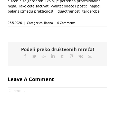
čišćenje za garderobu kojoj je potrebna profesionalna
nega. Tako ćete sačuvati kvalitet odeće i postići najbolji
balans između praktičnosti i dugotrajnosti garderobe.
26.5.2026.
|
Categories:
Razno
|
0 Comments
Podeli preko društvenih mreža!
Facebook
Twitter
Reddit
LinkedIn
Tumblr
Pinterest
Vk
Email
Leave A Comment
Comment