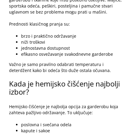
sportska odeća, peškiri, posteljina i pamučne stvari
uglavnom se bez problema mogu prati u mašini.
Prednosti klasičnog pranja su:
brzo i praktično održavanje
niži troškovi
jednostavna dostupnost
efikasno osvežavanje svakodnevne garderobe
Važno je samo pravilno odabrati temperaturu i
deterdžent kako bi odeća što duže ostala očuvana.
Kada je hemijsko čišćenje najbolji
izbor?
Hemijsko čišćenje je najbolja opcija za garderobu koja
zahteva pažljivo održavanje. To uključuje:
poslovna i svečana odela
kapute i sakoe