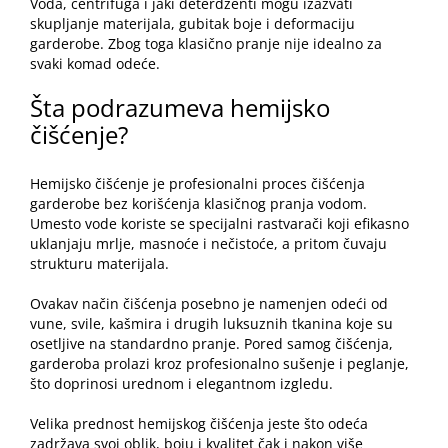
Voda, centrifuga i jaki deterdženti mogu izazvati
skupljanje materijala, gubitak boje i deformaciju
garderobe. Zbog toga klasično pranje nije idealno za
svaki komad odeće.
Šta podrazumeva hemijsko
čišćenje?
Hemijsko čišćenje je profesionalni proces čišćenja
garderobe bez korišćenja klasičnog pranja vodom.
Umesto vode koriste se specijalni rastvarači koji efikasno
uklanjaju mrlje, masnoće i nečistoće, a pritom čuvaju
strukturu materijala.
Ovakav način čišćenja posebno je namenjen odeći od
vune, svile, kašmira i drugih luksuznih tkanina koje su
osetljive na standardno pranje. Pored samog čišćenja,
garderoba prolazi kroz profesionalno sušenje i peglanje,
što doprinosi urednom i elegantnom izgledu.
Velika prednost hemijskog čišćenja jeste što odeća
zadržava svoj oblik, boju i kvalitet čak i nakon više