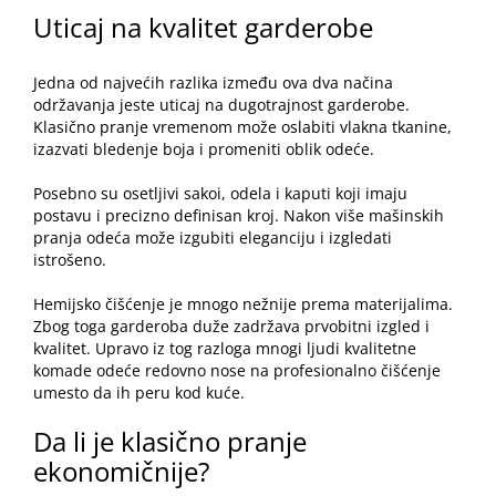
Uticaj na kvalitet garderobe
Jedna od najvećih razlika između ova dva načina
održavanja jeste uticaj na dugotrajnost garderobe.
Klasično pranje vremenom može oslabiti vlakna tkanine,
izazvati bledenje boja i promeniti oblik odeće.
Posebno su osetljivi sakoi, odela i kaputi koji imaju
postavu i precizno definisan kroj. Nakon više mašinskih
pranja odeća može izgubiti eleganciju i izgledati
istrošeno.
Hemijsko čišćenje je mnogo nežnije prema materijalima.
Zbog toga garderoba duže zadržava prvobitni izgled i
kvalitet. Upravo iz tog razloga mnogi ljudi kvalitetne
komade odeće redovno nose na profesionalno čišćenje
umesto da ih peru kod kuće.
Da li je klasično pranje
ekonomičnije?