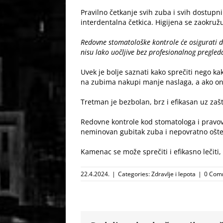
Pravilno četkanje svih zuba i svih dostupni
interdentalna četkica. Higijena se zaokružu
Redovne stomatološke kontrole će osigurati d
nisu lako uočljive bez profesionalnog pregled
Uvek je bolje saznati kako sprečiti nego k
na zubima nakupi manje naslaga, a ako one
Tretman je bezbolan, brz i efikasan uz zaš
Redovne kontrole kod stomatologa i pravovr
neminovan gubitak zuba i nepovratno ošteće
Kamenac se može sprečiti i efikasno lečiti, 
22.4.2024.
|
Categories:
Zdravlje i lepota
|
0 Com