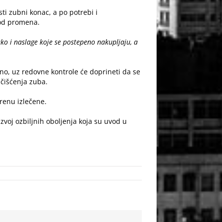
ti zubni konac, a po potrebi i
e od promena.
ko i naslage koje se postepeno nakupljaju, a
no, uz redovne kontrole će doprineti da se
čišćenja zuba.
renu izlečene.
zvoj ozbiljnih oboljenja koja su uvod u