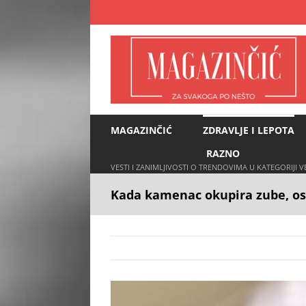
Skip
to
content
MAGAZINČIĆ
ZDRAVLJE I LEPOTA
RAZNO
VESTI I ZANIMLJIVOSTI O TRENDOVIMA U KATEGORIJI 
Kada kamenac okupira zube, os
View
Larger