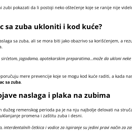
i zubi pokazati da li postoji neko oštećenje koje se ranije nije vide
 sa zuba ukloniti i kod kuće?
aslaga sa zuba, ali se mora biti jako obazrivo sa korišćenjem, a rezu
a.
sirćetom, jagodama, apotekarskim preparatima…može da ukloni neke od
oručuju mere prevencije koje se mogu kod kuće raditi, a kada nasla
ac sa zuba
.
ojave naslaga i plaka na zubima
 dužeg remenskog perioda pa je na nju najbolje delovati na struča
 uklanjanje promena i zaštitu zuba i desni.
interdentalnih četkica i vodice za ispiranje su jedini pravi način za zaš