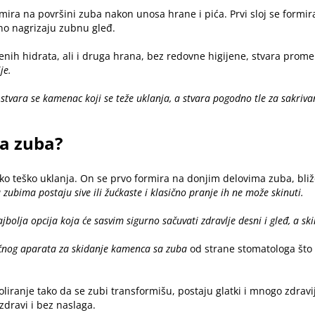
formira na površini zuba nakon unosa
hrane i pića
. Prvi sloj se formi
eno nagrizaju zubnu gleđ.
jenih hidrata, ali i druga hrana, bez redovne higijene, stvara pr
je.
stvara se kamenac koji se teže uklanja, a stvara pogodno tle za sakriva
a zuba?
o teško uklanja. On se prvo formira na donjim delovima zuba, bliž
zubima postaju sive ili žućkaste i klasično pranje ih ne može skinuti.
olja opcija koja će sasvim sigurno sačuvati zdravlje desni i gleđ, a ski
čnog aparata za skidanje kamenca sa zuba
od strane stomatologa što
oliranje tako da se zubi transformišu, postaju glatki i mnogo zdra
zdravi i bez naslaga.