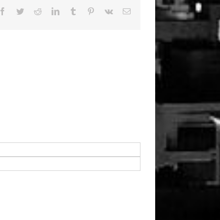
Facebook
Twitter
Reddit
LinkedIn
Tumblr
Pinterest
Vk
Email