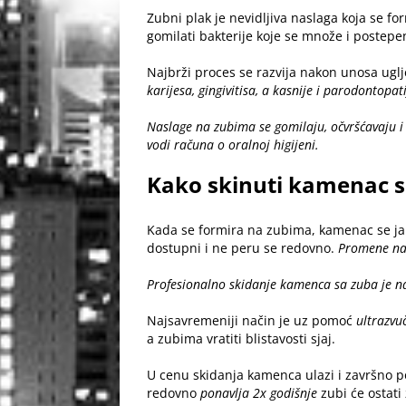
Zubni plak je nevidljiva naslaga koja se 
gomilati bakterije koje se množe i postep
Najbrži proces se razvija nakon unosa ugl
karijesa, gingivitisa, a kasnije i parodontopati
Naslage na zubima se gomilaju, očvršćavaju i 
vodi računa o oralnoj higijeni.
Kako skinuti kamenac s
Kada se formira na zubima, kamenac se jak
dostupni i ne peru se redovno.
Promene na 
Profesionalno skidanje kamenca sa zuba je najb
Najsavremeniji način je uz pomoć
ultrazvu
a zubima vratiti blistavosti sjaj.
U cenu skidanja kamenca ulazi i završno p
redovno
ponavlja 2x godišnje
zubi će ostati 