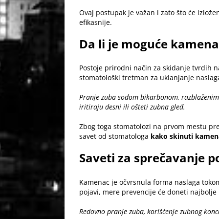
Ovaj postupak je važan i zato što će izložen
efikasnije.
Da li je moguće kamenac
Postoje prirodni način za skidanje tvrdih n
stomatološki tretman za uklanjanje naslag
Pranje zuba sodom bikarbonom, razblaženim 
iritiraju desni ili ošteti zubna gleđ.
Zbog toga stomatolozi na prvom mestu prep
savet od stomatologa
kako skinuti kamen
Saveti za sprečavanje p
Kamenac je očvrsnula forma naslaga tokom
pojavi, mere prevencije će doneti najbolje
Redovno pranje zuba, korišćenje zubnog konca, 