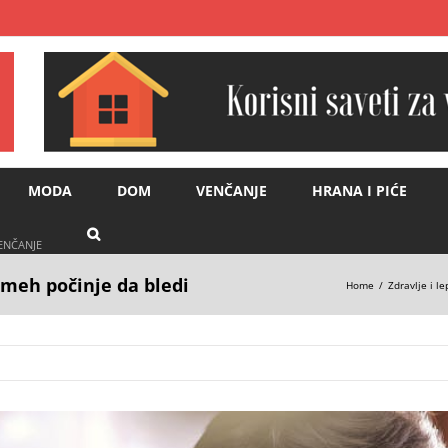
MODA
DOM
VENČANJE
HRANA I PIĆE
VENČANJE
meh počinje da bledi
Home
Zdravlje i l