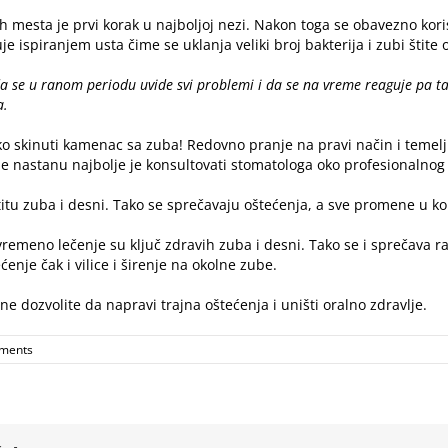
h mesta je prvi korak u najboljoj nezi. Nakon toga se obavezno koris
je ispiranjem usta čime se uklanja veliki broj bakterija i zubi štit
a se u ranom periodu uvide svi problemi i da se na vreme reaguje pa ta
a.
ako skinuti kamenac sa zuba!
Redovno pranje na pravi način
i temelj
 nastanu najbolje je konsultovati stomatologa oko profesionalnog 
titu zuba i desni. Tako se sprečavaju oštećenja, a sve promene u ko
emeno lečenje su ključ zdravih zuba i desni. Tako se i sprečava ra
nje čak i vilice i širenje na okolne zube.
ne dozvolite da napravi trajna oštećenja i uništi oralno zdravlje.
ments