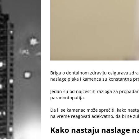
Briga o dentalnom zdravlju osigurava zdra
naslage plaka i kamenca su konstantna pret
Jedan su od najčešćih razloga za propadanj
paradontopatija.
Da li se kamenac može sprečiti, kako nasta
na vreme reagovati adekvatno, da bi se zu
Kako nastaju naslage na