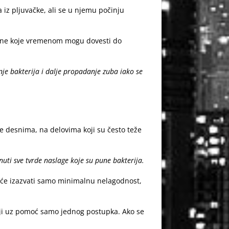
ra iz pljuvačke, ali se u njemu počinju
omene koje vremenom mogu dovesti do
nje bakterija i dalje propadanje zuba iako se
e desnima, na delovima koji su često teže
nuti sve tvrde naslage koje su pune bakterija.
 će izazvati samo minimalnu nelagodnost,
viji uz pomoć samo jednog postupka. Ako se