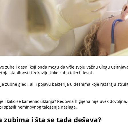
ve zube i desni koji onda mogu da vrše svoju važnu ulogu usitnjava
nja stabilnosti i zdravlju kako zuba tako i desni.
e zubne gleđi, ali i pojavu bakterija u desnima koje razaraju stru
je i kako se kamenac uklanja? Redovna higijena nije uvek dovoljna, 
bi spasili neminovnog taloženja naslaga.
 zubima i šta se tada dešava?