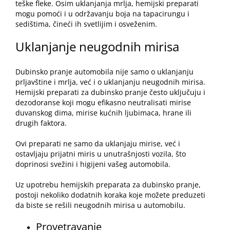
teške fleke. Osim uklanjanja mrlja, hemijski preparati
mogu pomoći i u održavanju boja na tapacirungu i
sedištima, čineći ih svetlijim i osveženim.
Uklanjanje neugodnih mirisa
Dubinsko pranje automobila nije samo o uklanjanju
prljavštine i mrlja, već i o uklanjanju neugodnih mirisa.
Hemijski preparati za dubinsko pranje često uključuju i
dezodoranse koji mogu efikasno neutralisati mirise
duvanskog dima, mirise kućnih ljubimaca, hrane ili
drugih faktora.
Ovi preparati ne samo da uklanjaju mirise, već i
ostavljaju prijatni miris u unutrašnjosti vozila, što
doprinosi svežini i higijeni vašeg automobila.
Uz upotrebu hemijskih preparata za dubinsko pranje,
postoji nekoliko dodatnih koraka koje možete preduzeti
da biste se rešili neugodnih mirisa u automobilu.
Provetravanje