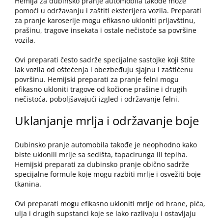
Hemija za
dubinsko pranje
automobila takođe može
pomoći u održavanju i zaštiti eksterijera vozila. Preparati
za pranje karoserije mogu efikasno ukloniti prljavštinu,
prašinu, tragove insekata i ostale nečistoće sa površine
vozila.
Ovi preparati često sadrže specijalne sastojke koji štite
lak vozila od oštećenja i obezbeđuju sjajnu i zaštićenu
površinu. Hemijski preparati za pranje felni mogu
efikasno ukloniti tragove od kočione prašine i drugih
nečistoća, poboljšavajući izgled i održavanje felni.
Uklanjanje mrlja i održavanje boje
Dubinsko pranje automobila takođe je neophodno kako
biste uklonili mrlje sa sedišta, tapacirunga ili tepiha.
Hemijski preparati za dubinsko pranje obično sadrže
specijalne formule koje mogu razbiti mrlje i osvežiti boje
tkanina.
Ovi preparati mogu efikasno ukloniti mrlje od hrane, pića,
ulja i drugih supstanci koje se lako razlivaju i ostavljaju