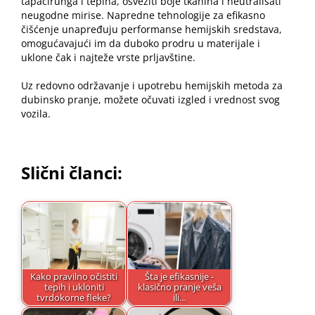
tapacirunga i tepiha, osvežiti boje tkanina i neutralisati
neugodne mirise. Napredne tehnologije za efikasno
čišćenje unapređuju performanse hemijskih sredstava,
omogućavajući im da duboko prodru u materijale i
uklone čak i najteže vrste prljavštine.
Uz redovno održavanje i upotrebu hemijskih metoda za
dubinsko pranje, možete očuvati izgled i vrednost svog
vozila.
Slični članci:
Kako pravilno očistiti
Šta je efikasnije -
tepih i ukloniti
klasično pranje veša
tvrdokorne fleke?
ili…