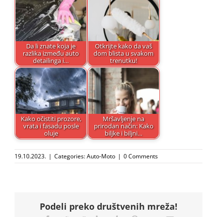
Da li znate koja je
Otkrijte kako da vaš
razlika između auto
dom blista u svakom
detailinga i…
trenutku!
Kako očistiti prozore,
Mršavljenje na
vrata i fasadu posle
prirodan način: Kako
oluje
biljke i biljni…
19.10.2023.
|
Categories:
Auto-Moto
|
0 Comments
Podeli preko društvenih mreža!