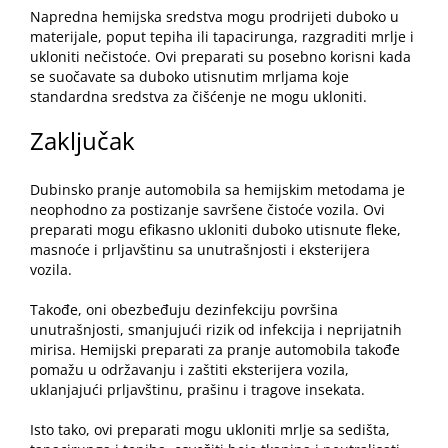
Napredna hemijska sredstva mogu prodrijeti duboko u
materijale, poput tepiha ili tapacirunga, razgraditi mrlje i
ukloniti nečistoće. Ovi preparati su posebno korisni kada
se suočavate sa duboko utisnutim mrljama koje
standardna sredstva za čišćenje ne mogu ukloniti.
Zaključak
Dubinsko pranje automobila sa hemijskim metodama je
neophodno za postizanje savršene čistoće vozila. Ovi
preparati mogu efikasno ukloniti duboko utisnute fleke,
masnoće i prljavštinu sa unutrašnjosti i eksterijera
vozila.
Takođe, oni obezbeđuju
dezinfekciju
površina
unutrašnjosti, smanjujući rizik od infekcija i neprijatnih
mirisa. Hemijski preparati za pranje automobila takođe
pomažu u održavanju i zaštiti eksterijera vozila,
uklanjajući prljavštinu, prašinu i tragove insekata.
Isto tako, ovi preparati mogu ukloniti mrlje sa sedišta,