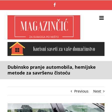
Skip
Facebook
to
content
Dubinsko pranje automobila, hemijske
metode za savršenu čistoću
Previous
Next
View
Larger