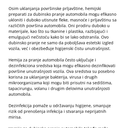
Osim uklanjanja površinske prljavštine,
hemijski
preparati za dubinsko pranje automobila
mogu efikasno
ukloniti i duboko utisnute fleke, masnoće i prljavštinu sa
različitih površina automobila. Oni prodiru duboko u
materijale, kao što su tkanine i plastika, razbijajući i
emulgujući nečistoću kako bi se lako odstranila. Ovo
dubinsko pranje ne samo da poboljšava estetski izgled
vozila, već i obezbeđuje higijenski čistu unutrašnjost.
Hemija za pranje automobila često uključuje i
dezinfekciona sredstva koja mogu efikasno dezinfikovati
površine unutrašnjosti vozila. Ova sredstva su posebno
korisna za uklanjanje bakterija, virusa i drugih
mikroorganizama koji mogu biti prisutni na sedištima,
tapacirungu, volanu i drugim delovima unutrašnjosti
automobila.
Dezinfekcija pomaže u održavanju higijene, smanjuje
rizik od prenošenja infekcija i stvaranja neprijatnih
mirisa.