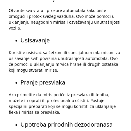
Otvorite sva vrata i prozore automobila kako biste
omogućili protok svežeg vazduha. Ovo može pomoći u
uklanjanju neugodnih mirisa i osvežavanju unutrašnjosti
vozila.
Usisavanje
Koristite usisivač sa četkom ili specijalnom mlaznicom za
usisavanje svih površina unutrašnjosti automobila. Ovo
će pomoći u uklanjanju mrvica hrane ili drugih ostataka
koji mogu stvarati mirise.
Pranje presvlaka
Ako primetite da miris potiče iz presvlaka ili tepiha,
možete ih oprati ili profesionalno
očistiti
. Postoje
specijalni preparati koji se mogu koristiti za uklanjanje
fleka i mirisa sa presvlaka.
Upotreba prirodnih dezodoranasa