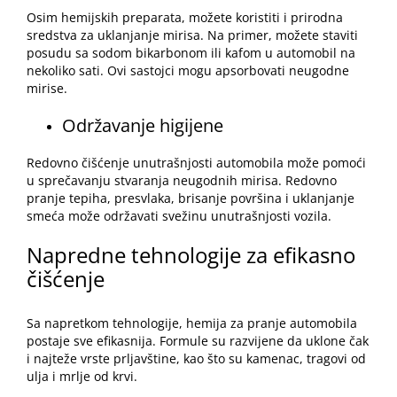
Osim hemijskih preparata, možete koristiti i prirodna
sredstva za uklanjanje mirisa. Na primer, možete staviti
posudu sa sodom bikarbonom ili kafom u automobil na
nekoliko sati. Ovi sastojci mogu apsorbovati neugodne
mirise.
Održavanje higijene
Redovno čišćenje
unutrašnjosti automobila može pomoći
u sprečavanju stvaranja neugodnih mirisa. Redovno
pranje tepiha, presvlaka, brisanje površina i uklanjanje
smeća može održavati svežinu unutrašnjosti vozila.
Napredne tehnologije za efikasno
čišćenje
Sa napretkom tehnologije, hemija za pranje automobila
postaje sve efikasnija. Formule su razvijene da uklone čak
i najteže vrste prljavštine, kao što su kamenac, tragovi od
ulja i mrlje od krvi.