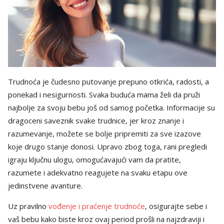
Trudnoća je čudesno putovanje prepuno otkrića, radosti, a
ponekad i nesigurnosti. Svaka buduća mama želi da pruži
najbolje za svoju bebu još od samog početka. Informacije su
dragoceni saveznik svake trudnice, jer kroz znanje i
razumevanje, možete se bolje pripremiti za sve izazove
koje drugo stanje donosi. Upravo zbog toga, rani pregledi
igraju ključnu ulogu, omogućavajući vam da pratite,
razumete i adekvatno reagujete na svaku etapu ove
jedinstvene avanture.
Uz pravilno
vođenje i praćenje trudnoće
, osigurajte sebe i
vaš bebu kako biste kroz ovaj period prošli na najzdraviji i