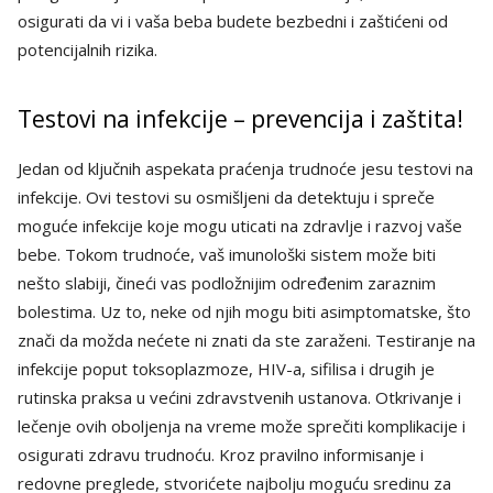
osigurati da vi i vaša beba budete bezbedni i zaštićeni od
potencijalnih rizika.
Testovi na infekcije – prevencija i zaštita!
Jedan od ključnih aspekata praćenja trudnoće jesu testovi na
infekcije. Ovi testovi su osmišljeni da detektuju i spreče
moguće infekcije koje mogu uticati na zdravlje i razvoj vaše
bebe. Tokom trudnoće, vaš imunološki sistem može biti
nešto slabiji, čineći vas podložnijim određenim zaraznim
bolestima. Uz to, neke od njih mogu biti asimptomatske, što
znači da možda nećete ni znati da ste zaraženi. Testiranje na
infekcije poput toksoplazmoze, HIV-a, sifilisa i drugih je
rutinska praksa u većini zdravstvenih ustanova. Otkrivanje i
lečenje ovih oboljenja na vreme može sprečiti komplikacije i
osigurati zdravu trudnoću. Kroz pravilno informisanje i
redovne preglede, stvorićete najbolju moguću sredinu za