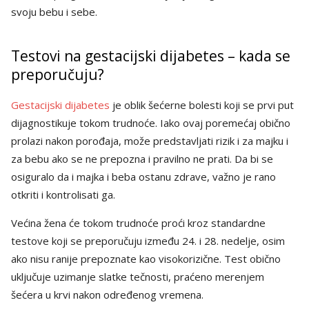
svoju bebu i sebe.
Testovi na gestacijski dijabetes – kada se
preporučuju?
Gestacijski dijabetes
je oblik šećerne bolesti koji se prvi put
dijagnostikuje tokom trudnoće. Iako ovaj poremećaj obično
prolazi nakon porođaja, može predstavljati rizik i za majku i
za bebu ako se ne prepozna i pravilno ne prati. Da bi se
osiguralo da i majka i beba ostanu zdrave, važno je rano
otkriti i kontrolisati ga.
Većina žena će tokom trudnoće proći kroz standardne
testove koji se preporučuju između 24. i 28. nedelje, osim
ako nisu ranije prepoznate kao visokorizične. Test obično
uključuje uzimanje slatke tečnosti, praćeno merenjem
šećera u krvi nakon određenog vremena.