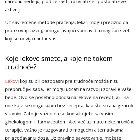
narednu nedelju, plod će rasti, razvijati se i postajati sve
aktivniji.
Uz savremene metode praćenja, lekari mogu precizno da
prate ovaj razvoj, omogućavajući vam uvid u magičan svet
koji se odvija unutar vas.
Koje lekove smete, a koje ne tokom
trudnoće?
Lekovi
koji su bili bezopasni pre trudnoće možda nisu
preporučljivi sada, jer mogu uticati na razvoj i zdravlje vaše
bebe. Ovo se posebno odnosi na lekove na recept, ali i na
one koje se mogu kupiti bez recepta, kao što su analgetici ili
vitamini. Zato je važno da se konsultujete sa vašim
ginekologom ili farmaceutom. Ako već uzimate neke hronične
terapije, važno je razgovarati o mogućim alternativama ili
prilagođavanju doza. Uz pravilno savetovanje, možete