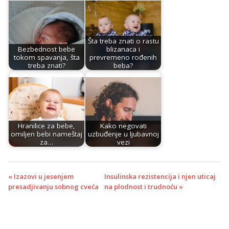
Šta treba znati o rastu
Bezbednost bebe
blizanaca i
tokom spavanja, šta
prevremeno rođenih
treba znati?
beba?
Hranilice za bebe,
Kako negovati
omiljen bebi nameštaj
uzbuđenje u ljubavnoj
za…
vezi
« Izazovi u jesenjem
Insulinska rezistencija i njen uticaj
presadjivanju sobnog cveća
na plodnost i trudnoću »