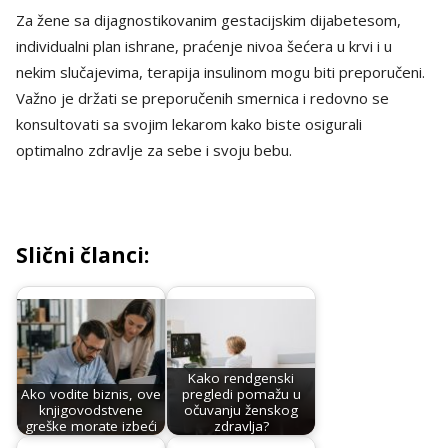
Za žene sa dijagnostikovanim gestacijskim dijabetesom,
individualni plan ishrane, praćenje nivoa šećera u krvi i u
nekim slučajevima, terapija insulinom mogu biti preporučeni.
Važno je držati se preporučenih smernica i redovno se
konsultovati sa svojim lekarom kako biste osigurali
optimalno zdravlje za sebe i svoju bebu.
Slični članci:
Kako rendgenski
Ako vodite biznis, ove
pregledi pomažu u
knjigovodstvene
očuvanju ženskog
greške morate izbeći
zdravlja?