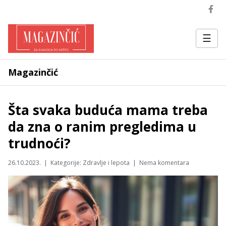
☰
Magazinčić
Šta svaka buduća mama treba
da zna o ranim pregledima u
trudnoći?
26.10.2023. | Kategorije:
Zdravlje i lepota
| Nema komentara