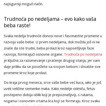
najsigurniji mogući način.
Trudnoća po nedeljama – evo kako vaša
beba raste!
Svaka nedelja trudnoće donosi nove i fascinantne promene u
razvoju vaše bebe. U prvim nedeljama, dok možda još ni ne
znate da ste trudni, beba prolazi kroz najosetljivije faze
razvoja, formirajući osnovne organe.
Trudnoća po nedeljama
je ključna za razumevanje i praćenje drugog stanja, jer vam
daje priliku da se povežete sa svojom bebom i shvatite sve
promene kroz koje prolazi.
Do kraja prvog meseca, srce vaše bebe već kuca, iako je još
uvek veličine semenke maka. Kako nedelje odmiču, fetus
postepeno dobija oblik koji je prepoznatljiviji, s rukama,
nogama i osnovnim crtama lica koji se formiraju. Kroz svaku