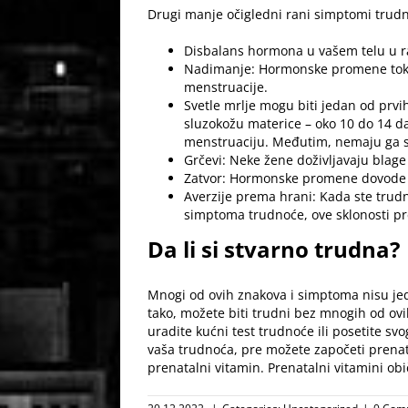
Drugi manje očigledni rani simptomi trudno
Disbalans hormona u vašem telu u ra
Nadimanje: Hormonske promene tokom 
menstruacije.
Svetle mrlje mogu biti jedan od prvi
sluzokožu materice – oko 10 do 14 da
menstruaciju. Međutim, nemaju ga s
Grčevi: Neke žene doživljavaju blage 
Zatvor: Hormonske promene dovode d
Averzije prema hrani: Kada ste trudni
simptoma trudnoće, ove sklonosti 
Da li si stvarno trudna?
Mnogi od ovih znakova i simptoma nisu jedi
tako, možete biti trudni bez mnogih od ov
uradite kućni test trudnoće ili posetite s
vaša trudnoća, pre možete započeti prenat
prenatalni vitamin. Prenatalni vitamini obi