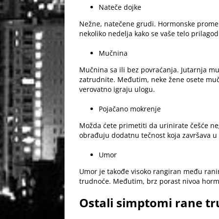
Nateče dojke
Nežne, natečene grudi. Hormonske promene 
nekoliko nedelja kako se vaše telo prila
Mučnina
Mučnina sa ili bez povraćanja. Jutarnja mu
zatrudnite. Međutim, neke žene osete mučn
verovatno igraju ulogu.
Pojačano mokrenje
Možda ćete primetiti da urinirate češće n
obrađuju dodatnu tečnost koja završava u v
Umor
Umor je takođe visoko rangiran među rani
trudnoće. Međutim, brz porast nivoa hor
Ostali simptomi rane t