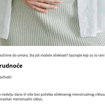
učnine do umora, šta još možete očekivati? Saznajte koji su to
rani
trudnoće
učivati:
o nedelju dana ili više bez početka očekivanog menstrualnog ciklus
ravilan menstrualni ciklus.