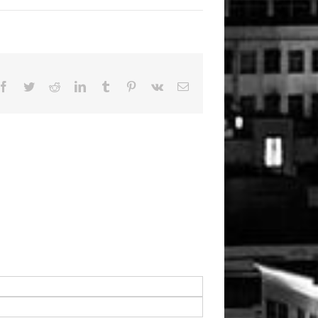
Facebook
Twitter
Reddit
LinkedIn
Tumblr
Pinterest
Vk
Email