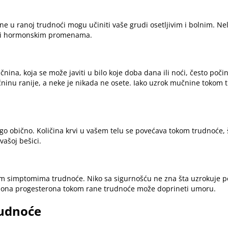
u ranoj trudnoći mogu učiniti vaše grudi osetljivim i bolnim. Nel
godi hormonskim promenama.
čnina, koja se može javiti u bilo koje doba dana ili noći, često po
inu ranije, a neke je nikada ne osete. Iako uzrok mučnine tokom t
ego obično. Količina krvi u vašem telu se povećava tokom trudnoće,
ašoj bešici.
m simptomima trudnoće. Niko sa sigurnošću ne zna šta uzrokuje 
mona progesterona tokom rane trudnoće može doprineti umoru.
rudnoće