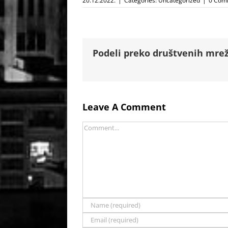
20.12.2022.
|
Categories:
Uncategorized
|
0 Com
Podeli preko društvenih mrež
Leave A Comment
Comment