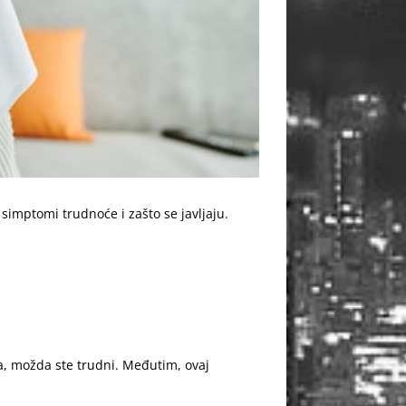
 simptomi trudnoće
i zašto se javljaju.
a, možda ste trudni. Međutim, ovaj