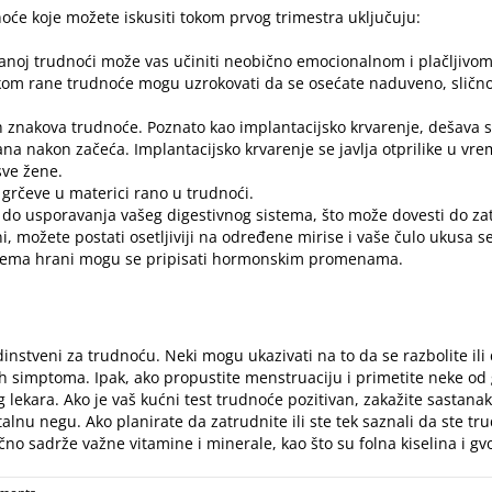
će koje možete iskusiti tokom prvog trimestra uključuju:
noj trudnoći može vas učiniti neobično emocionalnom i plačljivo
rane trudnoće mogu uzrokovati da se osećate naduveno, slično 
h znakova trudnoće. Poznato kao implantacijsko krvarenje, dešava s
na nakon začeća. Implantacijsko krvarenje se javlja otprilike u vre
ve žene.
grčeve u materici rano u trudnoći.
o usporavanja vašeg digestivnog sistema, što može dovesti do
za
, možete postati osetljiviji na određene mirise i vaše čulo ukusa s
prema hrani mogu se pripisati hormonskim promenama.
nstveni za trudnoću. Neki mogu ukazivati na to da se razbolite ili 
ih simptoma. Ipak, ako propustite menstruaciju i primetite neke od
vog lekara. Ako je vaš kućni test trudnoće pozitivan, zakažite sasta
alnu negu. Ako planirate da zatrudnite ili ste tek saznali da ste t
čno sadrže važne vitamine i minerale, kao što su folna kiselina i g