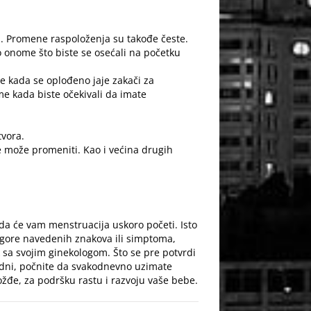
m. Promene raspoloženja su takođe česte.
onome što biste se osećali na početku
e kada se oplođeno jaje zakači za
me kada biste očekivali da imate
tvora
.
e može promeniti. Kao i većina drugih
da će vam menstruacija uskoro početi. Isto
 gore navedenih znakova ili simptoma,
nak sa svojim ginekologom. Što se pre potvrdi
rudni, počnite da svakodnevno uzimate
vožđe, za podršku rastu i razvoju vaše bebe.