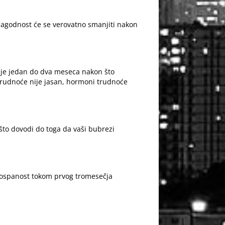
agodnost će se verovatno smanjiti nakon
činje jedan do dva meseca nakon što
rudnoće nije jasan, hormoni trudnoće
 što dovodi do toga da vaši bubrezi
pospanost tokom prvog tromesečja