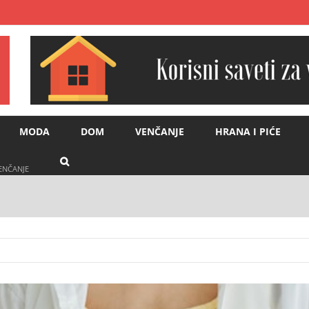
MODA
DOM
VENČANJE
HRANA I PIĆE
VENČANJE