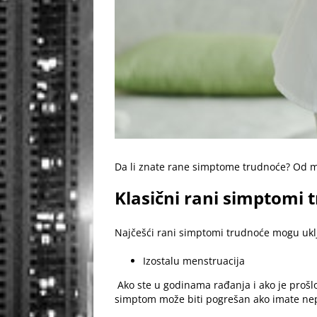
Da li znate rane simptome trudnoće? Od m
Klasični rani simptomi 
Najčešći rani simptomi trudnoće mogu uklj
Izostalu menstruacija
Ako ste u godinama rađanja i ako je prošl
simptom može biti pogrešan ako imate nep