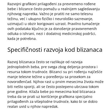
Razvojni grafikoni prilagođeni za prevremeno rođene
bebe i blizance često pomažu u realnijem sagledavanju
njihovog napretka. Važno je pratiti ne samo telesnu
težinu, već i ukupno fizičko i neurološko sazrevanje,
uzimajući u obzir korigovani uzrast. Pravilno tumačenje
ovih podataka ključno je za donošenje pravovremenih
odluka o ishrani, nezi i dodatnoj medicinskoj podršci,
kada je potrebna.
Specifičnosti razvoja kod blizanaca
Razvoj blizanaca često se razlikuje od razvoja
jednoplodnih beba, pre svega zbog deljenja prostora i
resursa tokom trudnoće. Blizanci su pri rođenju najčešće
manje telesne težine u poređenju sa prosekom za
novorođenčad. Njihov rast u prvim mesecima života može
biti nešto sporiji, ali se često postepeno ubrzava tokom
prve godine. Kilaža bebe po mesecima kod blizanaca
treba da se prati uz korišćenje grafikona specijalno
prilagođenih za
višeplodne trudnoće
, kako bi se dobio
realan uvid u njihov napredak.