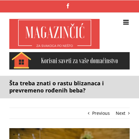
Skip
Facebook
to
content
Šta treba znati o rastu blizanaca i
prevremeno rođenih beba?
Previous
Next
View
Larger