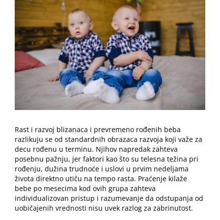
Image
Rast i razvoj blizanaca i prevremeno rođenih beba
razlikuju se od standardnih obrazaca razvoja koji važe za
decu rođenu u terminu. Njihov napredak zahteva
posebnu pažnju, jer faktori kao što su telesna težina pri
rođenju, dužina trudnoće i uslovi u prvim nedeljama
života direktno utiču na tempo rasta. Praćenje kilaže
bebe po mesecima kod ovih grupa zahteva
individualizovan pristup i razumevanje da odstupanja od
uobičajenih vrednosti nisu uvek razlog za zabrinutost.