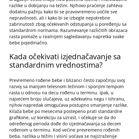
razlike u dobijanju na težini. Njihovo praćenje zahteva
dodatnu pažnju kako bi se pravovremeno uočile sve
nepravilnosti, ali i kako bi se izbegle nepotrebne
zabrinutosti zbog očekivanih odstupanja u poređenju sa
standardnim normama. Razumevanje različitih obrazaca
rasta pomaže u realnijem sagledavanju napretka svake
bebe pojedinačno.
Kada očekivati izjednačavanje sa
standardnim vrednostima?
Prevremeno rođene bebe i blizanci često započinju svoj
razvoj sa manjom telesnom težinom i sporijim tempom
rasta u odnosu na decu rođenu u terminu. Ipak, u
najvećem broju slučajeva, uz adekvatnu negu i ishranu,
njihov napredak omogućava postupno smanjenje razlike.
Kilaža bebe po mesecima postepeno prati standardne
grafikone, uz korekciju za uzrast, i očekuje se da do
određenog perioda dođe do izjednačavanja sa decom
rođenom u terminu. Kod većine prevremeno rođenih
beba, razlika u težini i visini uočava se najizraženije