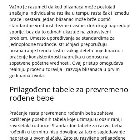
Važno je razumeti da kod blizanaca može postojati
značajna individualna razlika u tempu rasta čak i između
braće i sestara. Jedan blizanac može brže dostići
standardne vrednosti težine i visine, dok drugi napreduje
sporije, bez da to odmah ukazuje na zdravstveni
problem. Umesto upoređivanja sa standardima za
jednoplodne trudnoće, stručnjaci preporučuju
posmatranje trenda rasta svakog deteta pojedinačno i
praćenje konzistentnosti napretka u odnosu na
sopstvene početne vrednosti. Ovaj pristup omogućava
realniju procenu zdravlja i razvoja blizanaca u prvim
godinama života.
Prilagođene tabele za prevremeno
rođene bebe
Praćenje rasta prevremeno rođenih beba zahteva
korišćenje posebnih tabela koje uzimaju u obzir raniji
završetak trudnoće. Standardne tabele za razvoj beba
rođenih u terminu nisu dovoljne za tačno sagledavanje
napretka u ovom slučaju. Zato su razvijene prilagođene