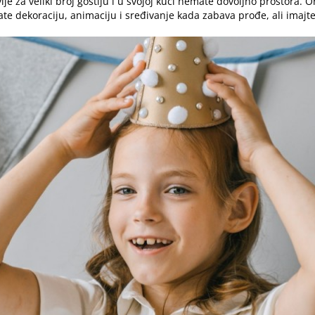
je za veliki broj gostiju i u svojoj kući nemate dovoljno prostora.
O
e dekoraciju, animaciju i sređivanje kada zabava prođe, ali imajte 