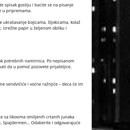
te spisak gostiju i bacite se na pisanje
uje u pripremama.
e ukrašavanje bojicama, šljokicama, kolaž
zrežite papir u željenom obliku i
sak potrebnih namirnica. Po nepisanom
ati da u pomoć pozovete prijateljice,
ne sendvičiće i voćne ražnjiće – deca će im
ete sa likovima omiljenih crtanih junaka
 Pu, Spajdermen… Odaberite i odgovarajuće