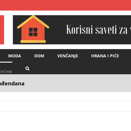
MODA
DOM
VENČANJE
HRANA I PIĆE
VENČANJE
 rođendana