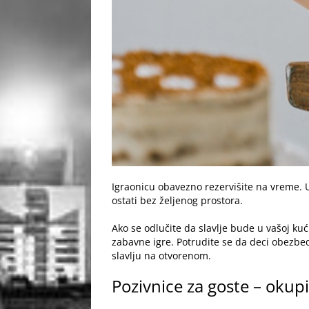
Igraonicu obavezno rezervišite na vreme. 
ostati bez željenog prostora.
Ako se odlučite da slavlje bude u vašoj kuć
zabavne igre. Potrudite se da deci obezbed
slavlju na otvorenom
.
Pozivnice za goste – okupi