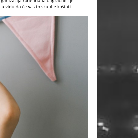
rganizacija rođendana
u igraonici je
u vidu da će vas to skuplje koštati.