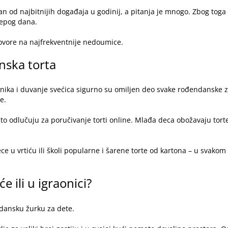
an od najbitnijih događaja u godinij, a pitanja je mnogo. Zbog tog
lepog dana.
dgovore na najfrekventnije nedoumice.
nska torta
enika i duvanje svećica sigurno su omiljen deo svake rođendanske za
te.
sto odlučuju za
poručivanje torti online
. Mlađa deca obožavaju tort
e u vrtiću ili školi popularne i šarene torte od kartona – u svakom k
e ili u igraonici?
ndansku žurku za dete.