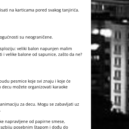
sati na karticama pored svakog tanjirića.
 mogućnosti su neograničene.
sploziju: veliki balon napunjen malim
 i velike balone od sapunice, zašto da ne?
udu pesmice koje svi znaju i koje će
iju decu možete organizovati karaoke
 animaciju za decu. Mogu se zabavljati uz
.
ačke napravljene od papirne smese,
je razbiju posebnim štapom i dođu do