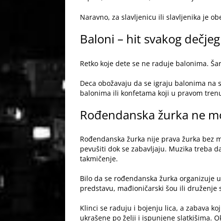
Naravno, za slavljenicu ili slavljenika je
Baloni – hit svakog dečjeg
Retko koje dete se ne raduje
balonima
. Ša
Deca obožavaju da se igraju balonima na s
balonima ili konfetama koji u pravom trenu
Rođendanska žurka ne mo
Rođendanska žurka nije prava žurka bez mu
pevušiti dok se zabavljaju. Muzika treba da
takmičenje.
Bilo da se rođendanska žurka organizuje u
predstavu, mađioničarski šou ili druženje
Klinci se raduju i bojenju lica, a zabava 
ukrašene po želji i ispunjene slatkišima. 