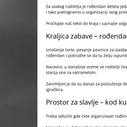
Image
Za svakog roditelja je rođendan deteta jed
i tako pomognemo u organizaciji ovog pre
Pročitajte naš tekst do kraja i saznajte o
Kraljica zabave – rođenda
Iznošenje torte, pevanje pesmice za slavlj
rođendan i potrudite se da tu želju ispuni
Naravno, u današnje vreme se roditelji če
starija one sa vatrometom.
Zanimljivo je da su danas za posluženje dec
igračkica.
Prostor za slavlje – kod kuć
Treba odlučiti gde ćete organizovati rođe