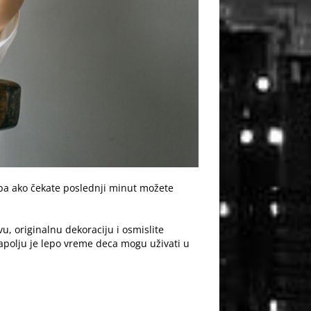
 pa ako čekate poslednji minut možete
vu, originalnu dekoraciju i osmislite
napolju je lepo vreme deca mogu uživati u