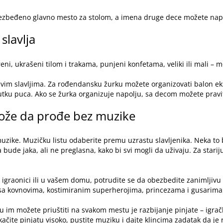
 obezbeđeno glavno mesto za stolom, a imena druge dece možete napi
 slavlja
reni, ukrašeni tilom i trakama, punjeni konfetama, veliki ili mali –
vim slavljima. Za rođendansku žurku možete organizovati balon ek
tku puca. Ako se žurka organizuje napolju, sa decom možete praviti
že da prođe bez muzike
zike. Muzičku listu odaberite premu uzrastu slavljenika. Neka to b
 bude jaka, ali ne preglasna, kako bi svi mogli da uživaju. Za star
 igraonici ili u vašem domu, potrudite se da obezbedite zanimljivu
 sa kovnovima, kostimiranim superherojima, princezama i gusarima
koju im možete priuštiti na svakom mestu je razbijanje pinjate – igr
Okačite pinjatu visoko, pustite muziku i dajte klincima zadatak da 