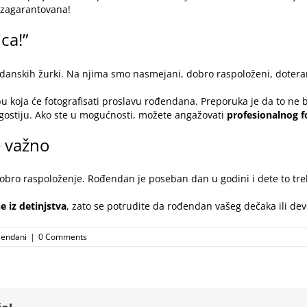
e zagarantovana!
ica!”
ndanskih žurki. Na njima smo nasmejani, dobro raspoloženi, doteran
bu koja će fotografisati proslavu rođendana. Preporuka je da to ne bu
 gostiju. Ako ste u mogućnosti, možete angažovati
profesionalnog f
e važno
e dobro raspoloženje. Rođendan je poseban dan u godini i dete to tre
 iz detinjstva
, zato se potrudite da rođendan vašeg dečaka ili dev
djendani
|
0 Comments