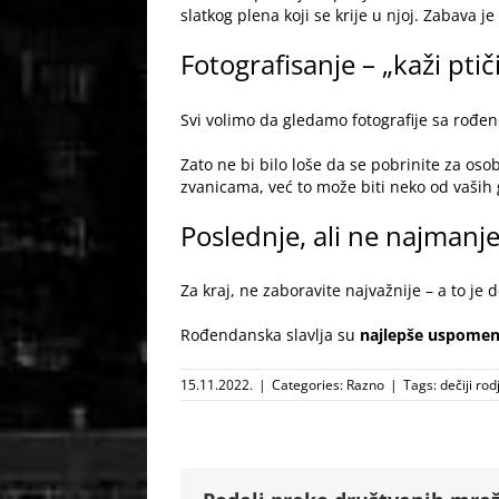
slatkog plena koji se krije u njoj. Zabava j
Fotografisanje – „kaži ptič
Svi volimo da gledamo fotografije sa rođe
Zato ne bi bilo loše da se pobrinite za oso
zvanicama, već to može biti neko od vaših
Poslednje, ali ne najmanj
Za kraj, ne zaboravite najvažnije – a to j
Rođendanska slavlja su
najlepše uspomene
15.11.2022.
|
Categories:
Razno
|
Tags:
dečiji ro