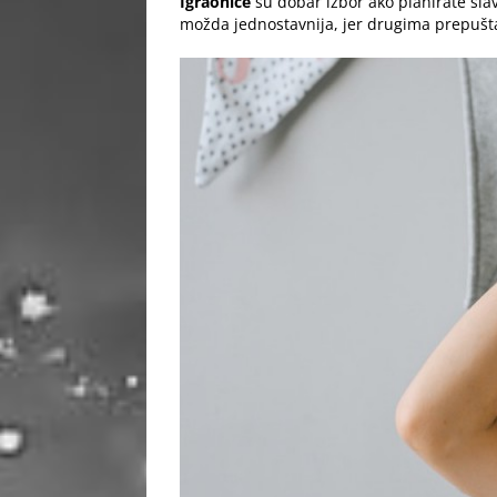
Igraonice
su dobar izbor ako planirate slavl
možda jednostavnija, jer drugima prepuštat