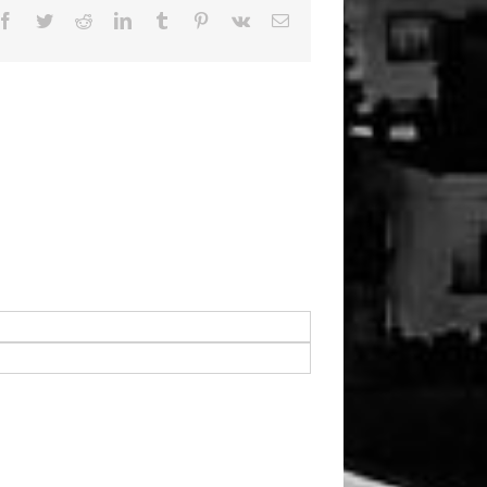
Facebook
Twitter
Reddit
LinkedIn
Tumblr
Pinterest
Vk
Email