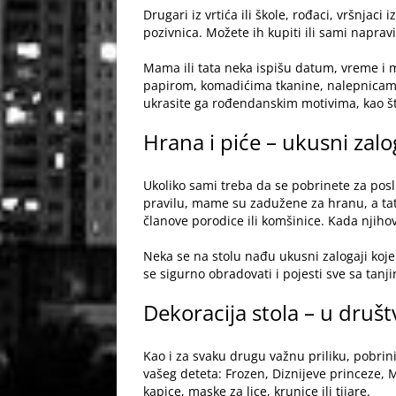
Drugari iz vrtića ili škole, rođaci, vršnjac
pozivnica. Možete ih kupiti ili sami naprav
Mama ili tata neka ispišu datum, vreme i 
papirom, komadićima tkanine, nalepnicama
ukrasite ga rođendanskim motivima, kao što 
Hrana i piće – ukusni zalo
Ukoliko sami treba da se pobrinete za
pos
pravilu, mame su zadužene za hranu, a tat
članove porodice ili komšinice. Kada njiho
Neka se na stolu nađu ukusni zalogaji koje
se sigurno obradovati i pojesti sve sa tanji
Dekoracija stola – u druš
Kao i za svaku drugu važnu priliku, pobrini
vašeg deteta: Frozen, Diznijeve princeze,
kapice, maske za lice, krunice ili tijare.