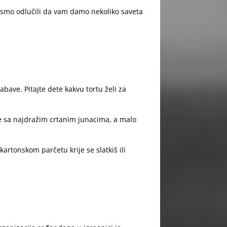
a smo odlučili da vam damo nekoliko saveta
bave. Pitajte dete kakvu tortu želi za
e sa najdražim crtanim junacima, a malo
artonskom parčetu krije se slatkiš ili