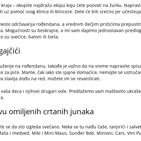
i iz kraja – okupite najdražu ekipu koju ćete pozvati na žurku. Napravi
iti uz pomoć svog klinca ili klinceze. Dete će biti srećno jer učestv
mesto održavanja rođendana, a vrednim dečjim prstićima prepustit
. Mogućnosti su beskrajne, a mi vam dajemo jednostavan predlog: i
su svećice, baloni ili torta.
gajčići
luženje na rođendanu
, takođe je važno da na vreme napravite spi
e za piće. Mame, čak iako ste sjajne domaćice, nemojte se ustručav
va slavlja dođu na red, možete im se revanširati.
 vaša deca i njihovi drugari vole. Predlažemo vam maštovito ukraše
ra.
tvu omiljenih crtanih junaka
te se da sto izgleda svečano. Neka se tu nađu čaše, tanjirići i salv
 Maša i medved, Miki i Mini Maus, Sunđer Bob, Minioni, Cars, Vini