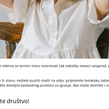
U nekima se termin mora rezervisati čak nekoliko meseci unapred,
i ili stanu, možete pustiti mašti na volju: pripremite tematsku zaba
ite dovoljno bezbednog prostora za igranje. Ako imate dvorište i 
te društvo!