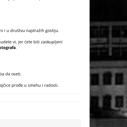
i i u društvu najdražih gostiju.
dete vi, jer ćete biti zaokupljeni
otografa
.
ba da oseti.
ojčice prođe u smehu i radosti.