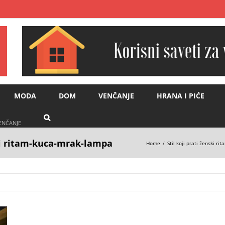
MODA
DOM
VENČANJE
HRANA I PIĆE
VENČANJE
ski ritam-kuca-mrak-lampa
Home
Stil koji prati ženski rit