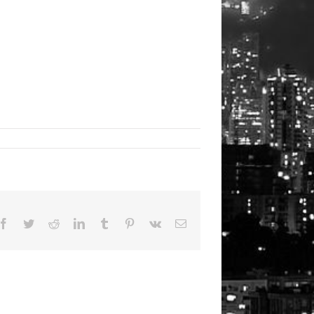
Facebook
Twitter
Reddit
LinkedIn
Tumblr
Pinterest
Vk
Email