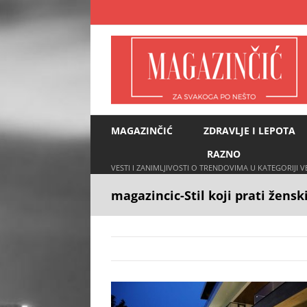
Skip
to
content
MAGAZINČIĆ
ZDRAVLJE I LEPOTA
RAZNO
VESTI I ZANIMLJIVOSTI O TRENDOVIMA U KATEGORIJI 
magazincic-Stil koji prati žen