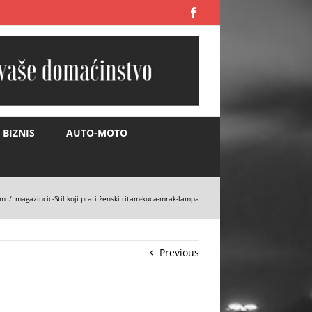
Facebook
BIZNIS
AUTO-MOTO
am
magazincic-Stil koji prati ženski ritam-kuca-mrak-lampa
Previous