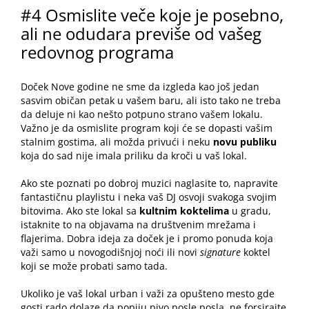
#4 Osmislite veče koje je posebno,
ali ne odudara previše od vašeg
redovnog programa
Doček Nove godine
ne sme da izgleda kao još jedan
sasvim običan petak u vašem baru, ali isto tako ne treba
da deluje ni kao nešto potpuno strano vašem lokalu.
Važno je da osmislite program koji će se dopasti vašim
stalnim gostima, ali možda privući i neku
novu publiku
koja do sad nije imala priliku da kroči u vaš lokal.
Ako ste poznati po dobroj muzici naglasite to, napravite
fantastičnu playlistu i neka vaš DJ osvoji svakoga svojim
bitovima. Ako ste lokal sa
kultnim koktelima
u gradu,
istaknite to na objavama na društvenim mrežama i
flajerima. Dobra ideja za doček je i promo ponuda koja
važi samo u novogodišnjoj noći ili novi
signature
koktel
koji se može probati samo tada.
Ukoliko je vaš lokal urban i važi za opušteno mesto gde
gosti rado dolaze da popiju pivo posle posla, ne forsirajte