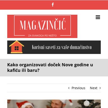
Skip
Facebook
to
content
Kako organizovati doček Nove godine u
kafiću ili baru?
Previous
Next
View
Larger