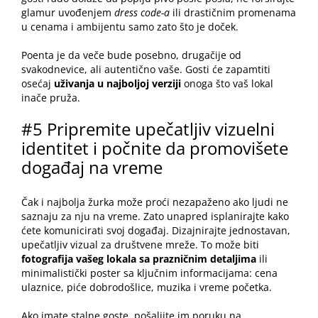
glamur uvođenjem
dress code-a
ili drastičnim promenama
u cenama i ambijentu samo zato što je doček.
Poenta je da veče bude posebno, drugačije od
svakodnevice, ali autentično vaše. Gosti će zapamtiti
osećaj
uživanja u najboljoj verziji
onoga što vaš lokal
inače pruža.
#5 Pripremite upečatljiv vizuelni
identitet i počnite da promovišete
događaj na vreme
Čak i najbolja žurka može proći nezapaženo ako ljudi ne
saznaju za nju na vreme. Zato unapred isplanirajte kako
ćete komunicirati svoj događaj. Dizajnirajte jednostavan,
upečatljiv vizual za društvene mreže. To može biti
fotografija vašeg lokala sa prazničnim detaljima
ili
minimalistički poster sa ključnim informacijama: cena
ulaznice,
piće
dobrodošlice, muzika i vreme početka.
Ako imate stalne goste, pošaljite im poruku na