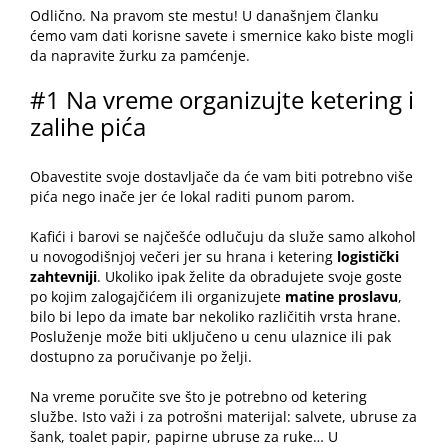
Odlično. Na pravom ste mestu! U današnjem članku
ćemo vam dati korisne savete i smernice kako biste mogli
da napravite žurku za pamćenje.
#1 Na vreme organizujte ketering i
zalihe pića
Obavestite svoje dostavljače da će vam biti potrebno više
pića nego inače jer će lokal raditi punom parom.
Kafići i barovi se najčešće odlučuju da služe samo alkohol
u novogodišnjoj večeri jer su hrana i ketering
logistički
zahtevniji
. Ukoliko ipak želite da obradujete svoje goste
po kojim zalogajčićem ili organizujete
matine proslavu
,
bilo bi lepo da imate bar nekoliko različitih vrsta hrane.
Posluženje može biti uključeno u cenu ulaznice ili pak
dostupno za poručivanje po želji.
Na vreme poručite sve što je potrebno od ketering
službe. Isto važi i za potrošni materijal: salvete, ubruse za
šank, toalet papir, papirne ubruse za ruke… U