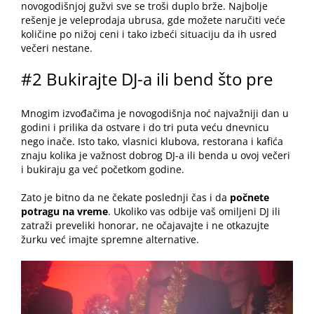
novogodišnjoj gužvi sve se troši duplo brže. Najbolje
rešenje je
veleprodaja ubrusa
, gde možete naručiti veće
količine po nižoj ceni i tako izbeći situaciju da ih usred
večeri nestane.
#2 Bukirajte DJ-a ili bend što pre
Mnogim izvođačima je novogodišnja noć najvažniji dan u
godini i prilika da ostvare i do tri puta veću dnevnicu
nego inače. Isto tako, vlasnici klubova, restorana i kafića
znaju kolika je važnost dobrog DJ-a ili benda u ovoj večeri
i bukiraju ga već početkom godine.
Zato je bitno da ne čekate poslednji čas i da
počnete
potragu na vreme
. Ukoliko vas odbije vaš omiljeni DJ ili
zatraži preveliki honorar, ne očajavajte i ne otkazujte
žurku već imajte spremne alternative.