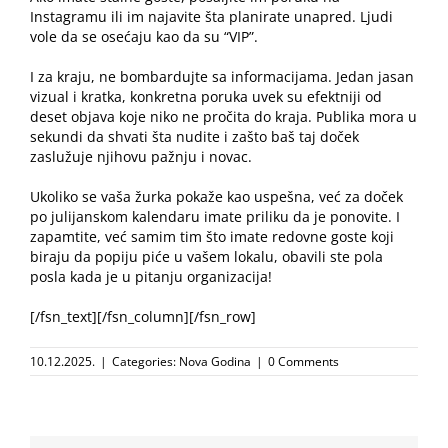
Instagramu ili im najavite šta planirate unapred. Ljudi
vole da se osećaju kao da su “VIP”.
I za kraju, ne bombardujte sa informacijama. Jedan jasan
vizual i kratka, konkretna poruka uvek su efektniji od
deset objava koje niko ne pročita do kraja. Publika mora u
sekundi da shvati šta nudite i zašto baš taj doček
zaslužuje njihovu pažnju i novac.
Ukoliko se vaša žurka pokaže kao uspešna, već za
doček
po julijanskom kalendaru
imate priliku da je ponovite. I
zapamtite, već samim tim što imate redovne goste koji
biraju da popiju piće u vašem lokalu, obavili ste pola
posla kada je u pitanju organizacija!
[/fsn_text][/fsn_column][/fsn_row]
10.12.2025.
|
Categories:
Nova Godina
|
0 Comments