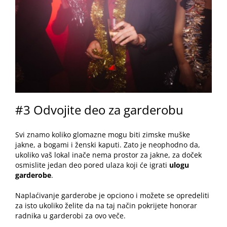
#3 Odvojite deo za garderobu
Svi znamo koliko glomazne mogu biti zimske muške
jakne, a bogami i ženski kaputi. Zato je neophodno da,
ukoliko vaš lokal inače nema prostor za jakne, za doček
osmislite jedan deo pored ulaza koji će igrati
ulogu
garderobe
.
Naplaćivanje garderobe je opciono i možete se opredeliti
za isto ukoliko želite da na taj način pokrijete honorar
radnika u garderobi za ovo veče.