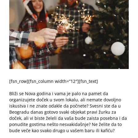
Image
[fsn_row][fsn_column width=“12″][fsn_text]
Bliži se Nova godina i vama je palo na pamet da
organizujete doček u svom lokalu, ali nemate dovoljno
iskustva i ne znate odakle da počnete? Svesni ste da u
Beogradu danas gotovo svaki objekat pravi žurku za
doček, ali vi biste želeli da vaša bude zaista posebna i da
ponudite gostima nešto nesvakidašnje? Ne želite da to
bude veče kao svako drugo u vašem baru ili kafiću?