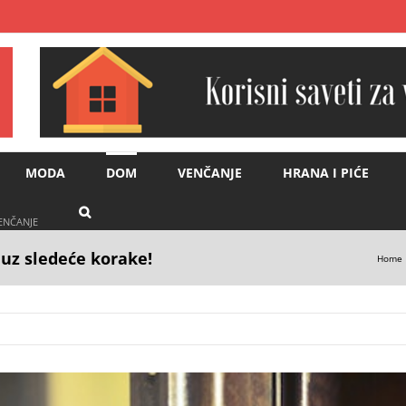
MODA
DOM
VENČANJE
HRANA I PIĆE
VENČANJE
uz sledeće korake!
Home