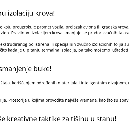
u izolaciju krova!
e koju prouzrokuje promet vozila, prolazak aviona ili gradska vreva
i zida. Pravilnom izolacijom krova smanjuje se prodor zvučnih talasa,
kstrudiranog polistirena ili specijalnih zvučno izolacionih folija 
ito kada je u pitanju termalna izolacija, pa tako možemo uštedet
 smanjenje buke!
taja, korišćenjem određenih materijala i inteligentnim dizajnom, 
a. Prostorije u kojima provodite najviše vremena, kao što su spavać
e kreativne taktike za tišinu u stanu!