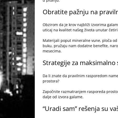
u pitanju.
Obratite pažnju na praviln
Obzirom da je krov najbliži izvorima galam
uticaj na kvalitet našeg života unutar četir
Materijali poput mineralne vune, ploča od e
buku, pružaju nam dodatne benefite, naroč
mesecima.
Strategije za maksimalno
Da li znate da pravilnim rasporedom nameš
prostora?
Započnite razmatranjem rasporeda prostorij
dalje od izvora galame.
“Uradi sam” rešenja su vaš