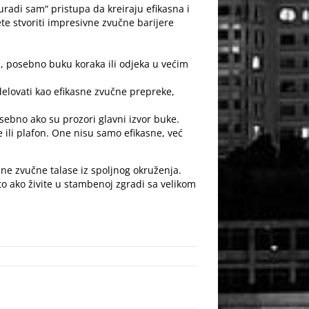
radi sam“ pristupa da kreiraju efikasna i
ete stvoriti impresivne zvučne barijere
u, posebno buku koraka ili odjeka u većim
delovati kao efikasne zvučne prepreke,
osebno ako su prozori glavni izvor buke.
 ili plafon. One nisu samo efikasne, već
ne zvučne talase iz spoljnog okruženja.
to ako živite u stambenoj zgradi sa velikom