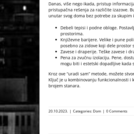
Danas, više nego ikada, pristup informacij
pristupačna rešenja za različite izazove. B
unutar svog doma bez potrebe za skupim i
Debeli tepisi i podne obloge. Postav
prostorima.
Književne barijere. Velike i pune po
posebno za zidove koji dele prostor
Zavese i draperije
. Teške zavese i dr
Pena za zvučnu izolaciju. Pene, dost
mogu biti i estetski dopadljive kada 
Kroz ove “uradi sam” metode, možete stvori
Ključ je u kombinovanju funkcionalnosti i k
brojem stanara.
20.10.2023.
|
Categories:
Dom
|
0 Comments