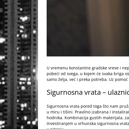
U vremenu konstantne gradske vreve i nepr
pobeći od svega, u kojem će svaka briga os
samo želja, već i preka potreba. Uz pomoć 
Sigurnosna vrata – ulazni
Sigurnosna vrata
pored toga što nam pruža
u miru i tišini. Pravilno izabrana i instal
hodnika. Kombinacija gustih materijala, zap
Investiranjem u vrhunska sigurnosna vrata