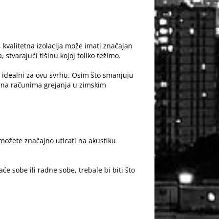
,
kvalitetna izolacija
može imati značajan
 stvarajući tišinu kojoj toliko težimo.
su idealni za ovu svrhu. Osim što smanjuju
i na računima grejanja u zimskim
možete značajno uticati na akustiku
e sobe ili radne sobe, trebale bi biti što