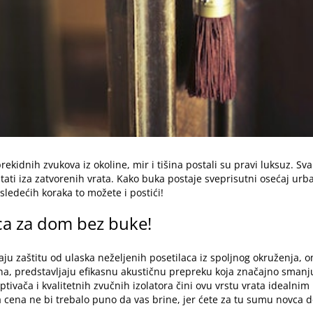
ekidnih zvukova iz okoline, mir i tišina postali su pravi luksuz. 
tati iza zatvorenih vrata. Kako buka postaje sveprisutni osećaj ur
sledećih koraka to možete i postići!
ca za dom bez buke!
ju zaštitu od ulaska neželjenih posetilaca iz spoljnog okruženja
irana, predstavljaju efikasnu akustičnu prepreku koja značajno smanj
tivača i kvalitetnih zvučnih izolatora čini ovu vrstu vrata idealnim 
 cena ne bi trebalo puno da vas brine, jer ćete za tu sumu novca d