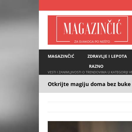
Skip
to
content
MAGAZINČIĆ
ZDRAVLJE I LEPOTA
RAZNO
VESTI I ZANIMLJIVOSTI O TRENDOVIMA U KATEGORIJI 
Otkrijte magiju doma bez buke 
View
Larger