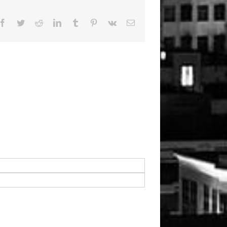
Facebook
Twitter
Reddit
LinkedIn
Tumblr
Pinterest
Vk
Email