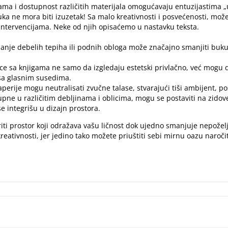
ama i dostupnost različitih materijala omogućavaju entuzijastima „u
uka ne mora biti izuzetak! Sa malo kreativnosti i posvećenosti, mož
ntervencijama. Neke od njih opisaćemo u nastavku teksta.
ljanje debelih tepiha ili podnih obloga može značajno smanjiti buk
lice sa knjigama ne samo da izgledaju estetski privlačno, već mogu 
 sa glasnim susedima.
aperije mogu neutralisati zvučne talase, stvarajući tiši ambijent, p
upne u različitim debljinama i oblicima, mogu se postaviti na zidove
se integrišu u dizajn prostora.
ti prostor koji odražava vašu ličnost dok ujedno smanjuje nepoželj
reativnosti, jer jedino tako možete priuštiti sebi mirnu oazu naroči