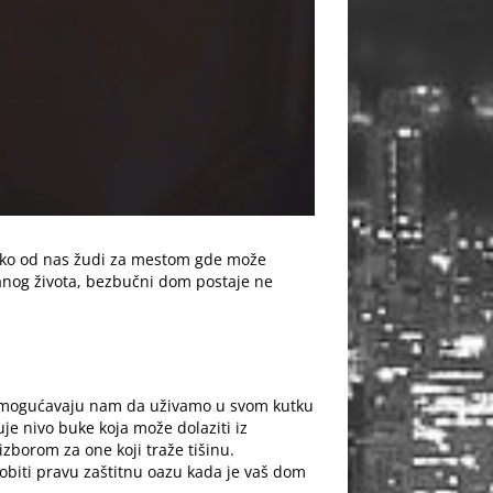
Svako od nas žudi za mestom gde može
banog života, bezbučni dom postaje ne
, omogućavaju nam da uživamo u svom kutku
uje nivo buke koja može dolaziti iz
izborom za one koji traže tišinu.
obiti pravu zaštitnu oazu kada je vaš dom