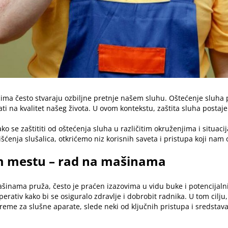
ima često stvaraju ozbiljne pretnje našem sluhu. Oštećenje sluha po
i na kvalitet našeg života. U ovom kontekstu, zaštita sluha postaje
ako se zaštititi od oštećenja sluha u različitim okruženjima i situ
šćenja slušalica, otkrićemo niz korisnih saveta i pristupa koji n
om mestu – rad na mašinama
inama pruža, često je praćen izazovima u vidu buke i potencijalni
ativ kako bi se osiguralo zdravlje i dobrobit radnika. U tom cilju, 
preme za slušne aparate
, slede neki od ključnih pristupa i sredstav