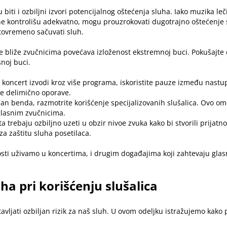
biti i ozbiljni izvori potencijalnog oštećenja sluha. Iako
muzika leč
ne kontrolišu adekvatno, mogu prouzrokovati dugotrajno oštećenje 
tovremeno sačuvati sluh.
je bliže zvučnicima povećava izloženost ekstremnoj buci. Pokušajte 
snoj buci.
e koncert izvodi kroz više programa, iskoristite pauze između nast
se delimično oporave.
 član benda, razmotrite korišćenje specijalizovanih slušalica. Ovo o
glasnim zvučnicima.
a trebaju ozbiljno uzeti u obzir nivoe zvuka kako bi stvorili prijat
a zaštitu sluha posetilaca.
i uživamo u koncertima, i drugim događajima koji zahtevaju glasn
ha pri korišćenju slušalica
vljati ozbiljan rizik za naš sluh. U ovom odeljku istražujemo kako p