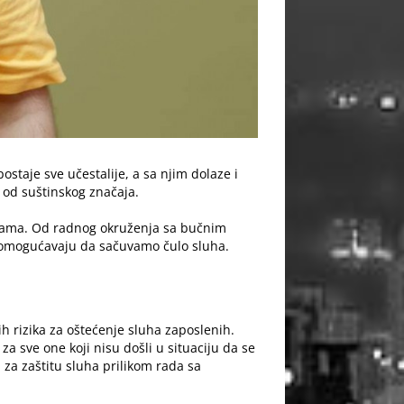
staje sve učestalije, a sa njim dolaze i
 od suštinskog značaja.
acijama. Od radnog okruženja sa bučnim
am omogućavaju da sačuvamo čulo sluha.
h rizika za oštećenje sluha zaposlenih.
za sve one koji nisu došli u situaciju da se
a za zaštitu sluha prilikom rada sa