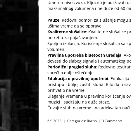
Umeren nivo zvuka: Ključno je održavati u
maksimalnog volumena i ne duže od 60 min
Pauze
: Redovni odmori za slušanje mogu sm
ušima vreme da se oporave.
Kvalitetne slušalice
: Kvalitetne slušalice
potrebu za pojačavanjem.
Spoljna izolacija: Korišćenje slušalica sa
volumen.
Pravilna upotreba bluetooth uređaja
: Ako
dovesti do slabog signala i automatskog po
Periodični pregled sluha
: Redovno testira
sprečilo dalje oštećenje.
Edukacija o pravilnoj upotrebi
: Edukacija
pristupu i boljoj zaštiti sluha. Bilo da ti sav
prihvatio na vreme.
Ulaganje vremena u pravilno korišćenje ov
muzici i sadržaju na duže staze.
Čuvajte sluh na vreme i na adekvatan nači
6.9.2023.
|
Categories:
Razno
|
0 Comments