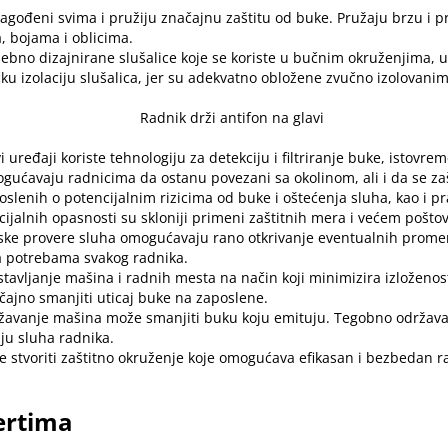
ilagođeni svima i pružiju značajnu zaštitu od buke. Pružaju brzu i p
, bojama i oblicima.
osebno dizajnirane slušalice koje se koriste u bučnim okruženjima,
ičku izolaciju slušalica, jer su adekvatno obložene zvučno izolovani
vi uređaji koriste tehnologiju za detekciju i filtriranje buke, istov
gućavaju radnicima da ostanu povezani sa okolinom, ali i da se zaš
oslenih o potencijalnim rizicima od buke i oštećenja sluha, kao i pr
cijalnih opasnosti su skloniji primeni zaštitnih mera i većem pošto
ske provere sluha omogućavaju rano otkrivanje eventualnih prome
ma potrebama svakog radnika.
stavljanje mašina i radnih mesta na način koji minimizira izloženos
ajno smanjiti uticaj buke na zaposlene.
žavanje mašina može smanjiti buku koju emituju. Tegobno održav
ju sluha radnika.
e stvoriti zaštitno okruženje koje omogućava efikasan i bezbedan 
ertima