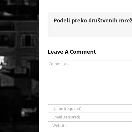
Podeli preko društvenih mrež
Leave A Comment
Comment