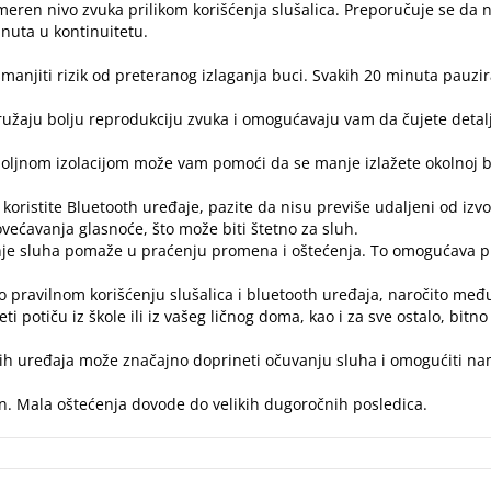
meren nivo zvuka prilikom korišćenja slušalica. Preporučuje se da 
uta u kontinuitetu.
anjiti rizik od preteranog izlaganja buci. Svakih 20 minuta pauzira
 pružaju bolju reprodukciju zvuka i omogućavaju vam da čujete detal
 spoljnom izolacijom može vam pomoći da se manje izlažete okolnoj 
 koristite Bluetooth uređaje, pazite da nisu previše udaljeni od izv
većavanja glasnoće, što može biti štetno za sluh.
nje sluha pomaže u praćenju promena i oštećenja. To omogućava p
 o pravilnom korišćenju slušalica i bluetooth uređaja, naročito m
eti potiču iz škole ili iz vašeg ličnog
doma
, kao i za sve ostalo, bitno
ih uređaja može značajno doprineti očuvanju sluha i omogućiti nam
n. Mala oštećenja dovode do velikih dugoročnih posledica.