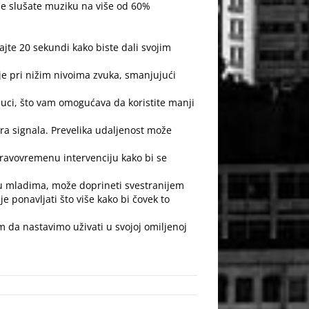
ne slušate muziku na više od 60%
jte 20 sekundi kako biste dali svojim
je pri nižim nivoima zvuka, smanjujući
buci, što vam omogućava da koristite manji
ora signala. Prevelika udaljenost može
ravovremenu intervenciju kako bi se
eđu mladima, može doprineti svestranijem
 je ponavljati što više kako bi čovek to
 da nastavimo uživati u svojoj omiljenoj