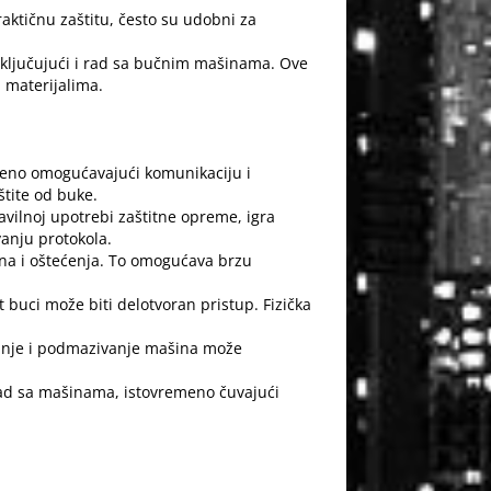
raktičnu zaštitu, često su udobni za
 uključujući i rad sa bučnim mašinama. Ove
m materijalima.
remeno omogućavajući komunikaciju i
tite od buke.
avilnoj upotrebi zaštitne opreme, igra
vanju protokola.
na i oštećenja. To omogućava brzu
t buci može biti delotvoran pristup. Fizička
anje i podmazivanje mašina može
rad sa mašinama, istovremeno čuvajući