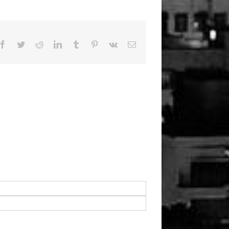
Facebook
Twitter
Reddit
LinkedIn
Tumblr
Pinterest
Vk
Email