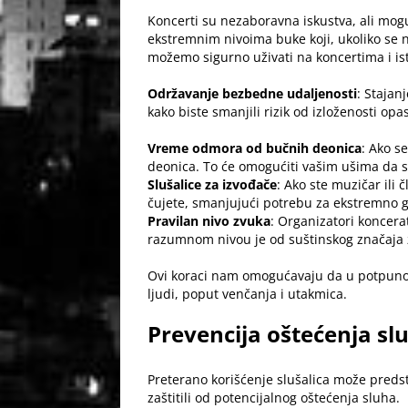
Koncerti su nezaboravna iskustva, ali mogu 
ekstremnim nivoima buke koji, ukoliko se 
možemo sigurno uživati na koncertima i is
Održavanje bezbedne udaljenosti
: Stajan
kako biste smanjili rizik od izloženosti opa
Vreme odmora od bučnih deonica
: Ako s
deonica. To će omogućiti vašim ušima da 
Slušalice za izvođače
: Ako ste muzičar ili
čujete, smanjujući potrebu za ekstremno 
Pravilan nivo zvuka
: Organizatori koncerat
razumnom nivou je od suštinskog značaja z
Ovi koraci nam omogućavaju da u potpunost
ljudi, poput
venčanja
i utakmica.
Prevencija oštećenja slu
Preterano korišćenje slušalica može predsta
zaštitili od potencijalnog oštećenja sluha.