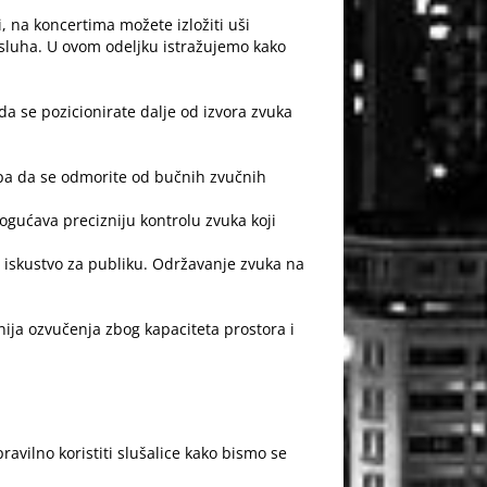
i
, na koncertima možete izložiti uši
sluha. U ovom odeljku istražujemo kako
da se pozicionirate dalje od izvora zvuka
upa da se odmorite od bučnih zvučnih
mogućava precizniju kontrolu zvuka koji
no iskustvo za publiku. Održavanje zvuka na
ija ozvučenja zbog kapaciteta prostora i
ravilno koristiti slušalice kako bismo se