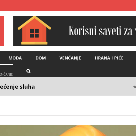
MODA
DOM
VENČANJE
HRANA I PIĆE
VENČANJE
tećenje sluha
H