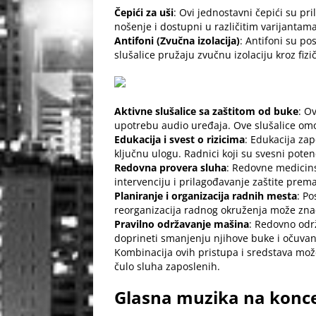
Čepići za uši
: Ovi jednostavni čepići su pr
nošenje i dostupni u različitim varijantama
Antifoni (Zvučna izolacija)
: Antifoni su p
slušalice pružaju zvučnu izolaciju kroz fiz
Aktivne slušalice sa zaštitom od buke
: O
upotrebu audio uređaja. Ove slušalice omo
Edukacija i svest o rizicima
: Edukacija zap
ključnu ulogu. Radnici koji su svesni poten
Redovna provera sluha
: Redovne medicin
intervenciju i prilagođavanje zaštite pre
Planiranje i organizacija radnih mesta
: Po
reorganizacija radnog okruženja može znač
Pravilno održavanje mašina
: Redovno odr
doprineti smanjenju njihove buke i očuvan
Kombinacija ovih pristupa i sredstava mož
čulo sluha zaposlenih.
Glasna muzika na konc