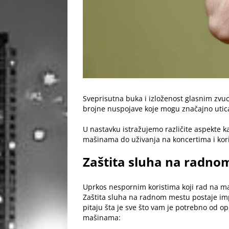
Sveprisutna buka i izloženost glasnim zvuc
brojne nuspojave koje mogu značajno uticat
U nastavku istražujemo različite aspekte k
mašinama do uživanja na koncertima i kori
Zaštita sluha na radn
Uprkos nespornim koristima koji rad na maš
Zaštita sluha na radnom mestu postaje imper
pitaju šta je
sve što vam je potrebno od o
mašinama: