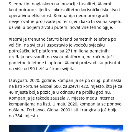
S jednakim naglaskom na inovacije i kvalitet, Xiaomi
kontinuirano slijedi visokokvalitetno korisničko iskustvo i
operativnu efikasnost. Kompanija neumorno gradi
nevjerovatne proizvode po fer cijeni kako bi svi na svijetu
uživali u boljem životu putem inovativne tehnologije.
Xiaomi je trenutno četvrti brend pametnih telefona po
veličini na svijetu i uspostavio je vodeću svjetsku
potrošačku IoT platformu sa 271 miliona pametnih
uređaja povezanih na svoju platformu, ne računajući
pametne telefone i laptope. Xiaomi proizvodi su prisutni
na više od 90 tržišta širom svijeta.
U avgustu 2020. godine, kompanija se po drugi put našla
na listi Fortune Global 500, zauzevši 422. mjesto, što je za
46 mjesta bolja pozicija u odnosu na prošlu godinu.
Kompanija je takođe zauzela 7. mjesto među internet
kompanijama na listi. U maju 2020. kompanija se ponovo
našla na Forbsovoj Global 2000 listi i rangirala još bolje
na 384. mjestu.