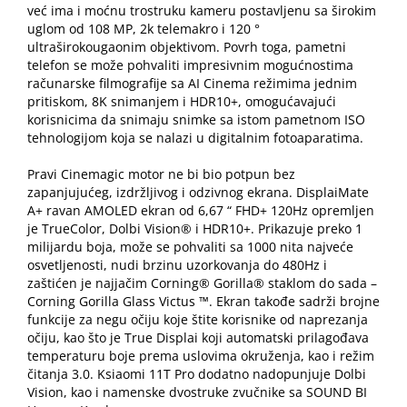
već ima i moćnu trostruku kameru postavljenu sa širokim
uglom od 108 MP, 2k telemakro i 120 °
ultraširokougaonim objektivom. Povrh toga, pametni
telefon se može pohvaliti impresivnim mogućnostima
računarske filmografije sa AI Cinema režimima jednim
pritiskom, 8K snimanjem i HDR10+, omogućavajući
korisnicima da snimaju snimke sa istom pametnom ISO
tehnologijom koja se nalazi u digitalnim fotoaparatima.
Pravi Cinemagic motor ne bi bio potpun bez
zapanjujućeg, izdržljivog i odzivnog ekrana. DisplaiMate
A+ ravan AMOLED ekran od 6,67 “ FHD+ 120Hz opremljen
je TrueColor, Dolbi Vision® i HDR10+. Prikazuje preko 1
milijardu boja, može se pohvaliti sa 1000 nita najveće
osvetljenosti, nudi brzinu uzorkovanja do 480Hz i
zaštićen je najjačim Corning® Gorilla® staklom do sada –
Corning Gorilla Glass Victus ™. Ekran takođe sadrži brojne
funkcije za negu očiju koje štite korisnike od naprezanja
očiju, kao što je True Displai koji automatski prilagođava
temperaturu boje prema uslovima okruženja, kao i režim
čitanja 3.0. Ksiaomi 11T Pro dodatno nadopunjuje Dolbi
Vision, kao i namenske dvostruke zvučnike sa SOUND BI