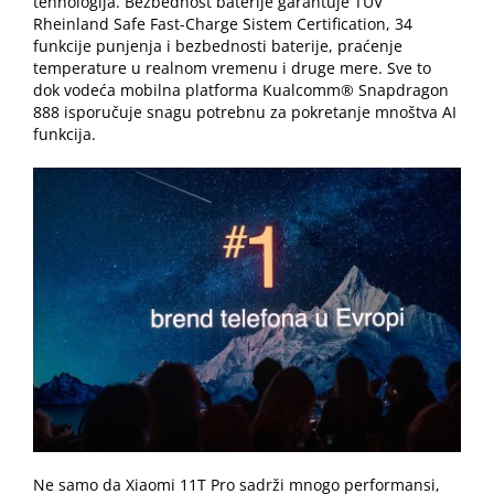
tehnologija. Bezbednost baterije garantuje TUV
Rheinland Safe Fast-Charge Sistem Certification, 34
funkcije punjenja i bezbednosti baterije, praćenje
temperature u realnom vremenu i druge mere. Sve to
dok vodeća mobilna platforma Kualcomm® Snapdragon
888 isporučuje snagu potrebnu za pokretanje mnoštva AI
funkcija.
Ne samo da Xiaomi 11T Pro sadrži mnogo performansi,