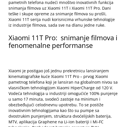
pametnih telefona nudeći mnoštvo inovativnih funkcija
snimanja filmova uz Xiaomi 11T i Xiaomi 11T Pro. Dani
teške i skupe opreme za snimanje filmova su prošli,
Xiaomi 11T serija nudi korisnicima vrhunske tehnologije
iz industrije filmova, sada sve na dlanu jedne ruke.
Xiaomi 11T Pro: snimanje filmova i
fenomenalne performanse
Xiaomi je postigao još jednu prekretnicu lansiranjem
kinematografske kuće Xiaomi 11T Pro – prvog Xiaomi
pametnog telefona koji je lansiran na globalnom nivou sa
vlasničkom tehnologijom Xiaomi HiperCharge od 120 V.
Vodeća tehnologija u industriji omogućiće 100% punjenje
u samo 17 minuta, svodeći zastoje na minimun i
obezbeđujući celodnevnu upotrebu. To se postiže
inovativnim tehnologijama kao što su pumpe sa
dvostrukim punjenjem, struktura dvoćelijskih baterija,
MTV, aplikacija Graphene na Li-ion bateriji i Mi-FC