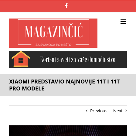
Skip
Facebook
to
content
XIAOMI PREDSTAVIO NAJNOVIJE 11T I 11T
PRO MODELE
Previous
Next
View
Larger