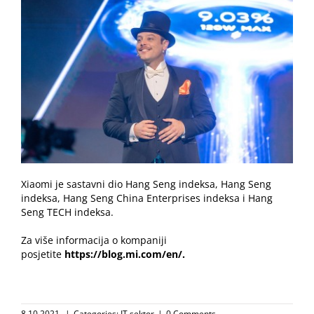
Xiaomi je sastavni dio Hang Seng indeksa, Hang Seng
indeksa, Hang Seng China Enterprises indeksa i Hang
Seng TECH indeksa.
Za više informacija o kompaniji
posjetite
https://blog.mi.com/en/
.
8.10.2021.
|
Categories:
IT sektor
|
0 Comments