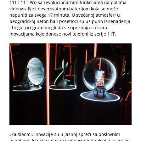
11T i 11T Pro sa revolucionarnim funkcijama na poljima
videografije i neverovatnom baterijom koja se može
napuniti za svega 17 minuta. U svečanoj atmosferi u
beogradskoj Beton hali posetioci su uz puno iznenađenja
i bogat program mogli da se upoznaju sa svim
inovacijama koje donose novi telefoni iz serije 11T.
„Za Xiaomi, inovacije su u jasnoj sprezi sa poslovnim
uspehom. Istraživanje i razvoj
novih tehnologija je gorivo