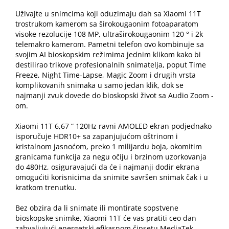
Uživajte u snimcima koji oduzimaju dah sa Xiaomi 11T
trostrukom kamerom sa širokougaonim fotoaparatom
visoke rezolucije 108 MP, ultraširokougaonim 120 ° i 2k
telemakro kamerom. Pametni telefon ovo kombinuje sa
svojim AI bioskopskim režimima jednim klikom kako bi
destilirao trikove profesionalnih snimatelja, poput Time
Freeze, Night Time-Lapse, Magic Zoom i drugih vrsta
komplikovanih snimaka u samo jedan klik, dok se
najmanji zvuk dovede do bioskopski život sa Audio Zoom -
om.
Xiaomi 11T 6,67 “ 120Hz ravni AMOLED ekran podjednako
isporučuje HDR10+ sa zapanjujućom oštrinom i
kristalnom jasnoćom, preko 1 milijardu boja, okomitim
granicama funkcija za negu očiju i brzinom uzorkovanja
do 480Hz, osiguravajući da će i najmanji dodir ekrana
omogućiti korisnicima da snimite savršen snimak čak i u
kratkom trenutku.
Bez obzira da li snimate ili montirate sopstvene
bioskopske snimke, Xiaomi 11T će vas pratiti ceo dan
zahvaljujući energetski efikasnom čipsetu MediaTek