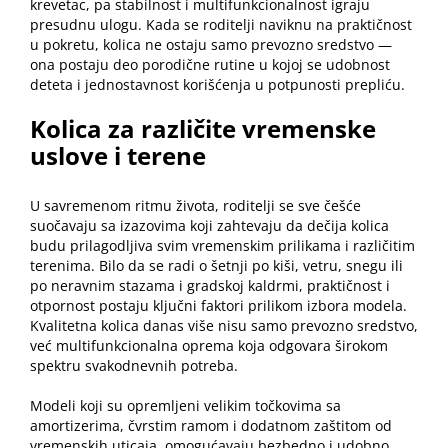
krevetac, pa stabilnost i multifunkcionalnost igraju
presudnu ulogu. Kada se roditelji naviknu na praktičnost
u pokretu, kolica ne ostaju samo prevozno sredstvo —
ona postaju deo porodične rutine u kojoj se udobnost
deteta i jednostavnost korišćenja u potpunosti prepliću.
Kolica za različite vremenske
uslove i terene
U savremenom ritmu života, roditelji se sve češće
suočavaju sa izazovima koji zahtevaju da dečija kolica
budu prilagodljiva svim vremenskim prilikama i različitim
terenima. Bilo da se radi o šetnji po kiši, vetru, snegu ili
po neravnim stazama i gradskoj kaldrmi, praktičnost i
otpornost postaju ključni faktori prilikom izbora modela.
Kvalitetna kolica danas više nisu samo prevozno sredstvo,
već multifunkcionalna oprema koja odgovara širokom
spektru svakodnevnih potreba.
Modeli koji su opremljeni velikim točkovima sa
amortizerima, čvrstim ramom i dodatnom zaštitom od
vremenskih uticaja, omogućavaju bezbedno i udobno