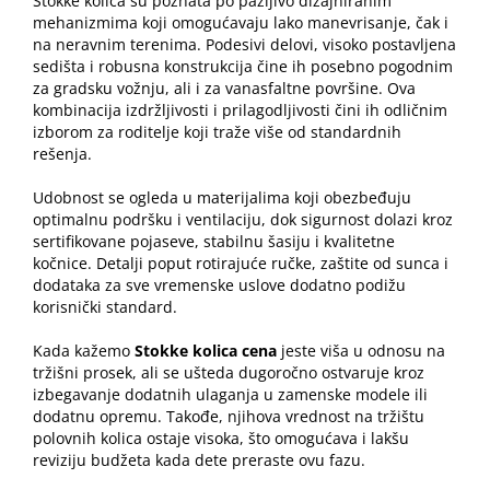
Stokke kolica su poznata po pažljivo dizajniranim
mehanizmima koji omogućavaju lako manevrisanje, čak i
na neravnim terenima. Podesivi delovi, visoko postavljena
sedišta i robusna konstrukcija čine ih posebno pogodnim
za gradsku vožnju, ali i za vanasfaltne površine. Ova
kombinacija izdržljivosti i prilagodljivosti čini ih odličnim
izborom za roditelje koji traže više od standardnih
rešenja.
Udobnost se ogleda u materijalima koji obezbeđuju
optimalnu podršku i ventilaciju, dok sigurnost dolazi kroz
sertifikovane pojaseve, stabilnu šasiju i kvalitetne
kočnice. Detalji poput rotirajuće ručke, zaštite od sunca i
dodataka za sve vremenske uslove dodatno podižu
korisnički standard.
Kada kažemo
Stokke kolica cena
jeste viša u odnosu na
tržišni prosek, ali se ušteda dugoročno ostvaruje kroz
izbegavanje dodatnih ulaganja u zamenske modele ili
dodatnu opremu. Takođe, njihova vrednost na tržištu
polovnih kolica ostaje visoka, što omogućava i lakšu
reviziju budžeta kada dete preraste ovu fazu.