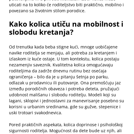
uticati na to koliko će roditeljstvo biti praktično, mobilno i
povezano sa životnim stilom porodice.
Kako kolica utiču na mobilnost i
slobodu kretanja?
Od trenutka kada beba stigne kući, mnoge uobičajene
navike roditelja se menjaju, ali potreba za kretanjem i
izlaskom iz kuće ostaje. U tom kontekstu, kolica postaju
nezamenjiv saveznik. Kvalitetna kolica omogućavaju
roditeljima da zadrže dnevnu rutinu bez osećaja
ograničenja – bilo da je u pitanju šetnja po parku,
odlazak u prodavnicu ili putovanje. Ona premošćuju jaz
između porodičnih obaveza i potreba deteta, pružajući
udobnost mališanu i slobodu roditelju. Modeli koji su
lagani, sklopivi i jednostavni za manevrisanje posebno su
korisni u urbanim sredinama, gde su gužve, stepenice i
uski trotoari svakodnevica.
Pored praktičnih aspekata, kolica doprinose i psihološkoj
sigurnosti roditelja. Mogućnost da dete bude uz njih, ali