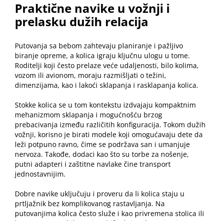
Praktične navike u vožnji i
prelasku dužih relacija
Putovanja sa bebom zahtevaju planiranje i pažljivo
biranje opreme, a kolica igraju ključnu ulogu u tome.
Roditelji koji često prelaze veće udaljenosti, bilo kolima,
vozom ili avionom, moraju razmišljati o težini,
dimenzijama, kao i lakoći sklapanja i rasklapanja kolica.
Stokke kolica se u tom kontekstu izdvajaju kompaktnim
mehanizmom sklapanja i mogućnošću brzog
prebacivanja između različitih konfiguracija. Tokom dužih
vožnji, korisno je birati modele koji omogućavaju dete da
leži potpuno ravno, čime se podržava san i umanjuje
nervoza. Takođe, dodaci kao što su torbe za nošenje,
putni adapteri i zaštitne navlake čine transport
jednostavnijim.
Dobre navike uključuju i proveru da li kolica staju u
prtljažnik bez komplikovanog rastavljanja.
Na
putovanjima
kolica često služe i kao privremena stolica ili