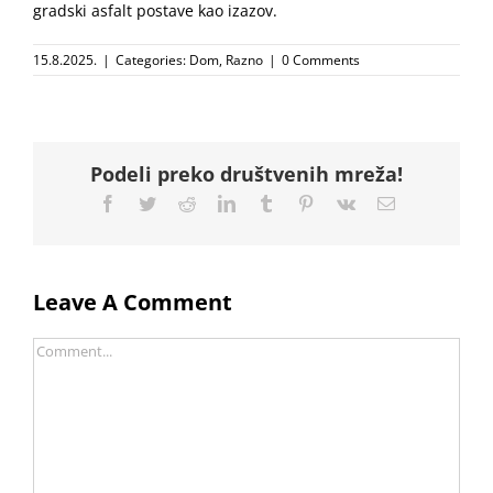
gradski asfalt postave kao izazov.
15.8.2025.
|
Categories:
Dom
,
Razno
|
0 Comments
Podeli preko društvenih mreža!
Facebook
Twitter
Reddit
LinkedIn
Tumblr
Pinterest
Vk
Email
Leave A Comment
Comment