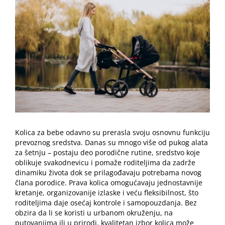
Image
Kolica za bebe odavno su prerasla svoju osnovnu funkciju
prevoznog sredstva. Danas su mnogo više od pukog alata
za šetnju – postaju deo porodične rutine, sredstvo koje
oblikuje svakodnevicu i pomaže roditeljima da zadrže
dinamiku života dok se prilagođavaju potrebama novog
člana porodice. Prava kolica omogućavaju jednostavnije
kretanje, organizovanije izlaske i veću fleksibilnost, što
roditeljima daje osećaj kontrole i samopouzdanja. Bez
obzira da li se koristi u urbanom okruženju, na
putovanjima ili u prirodi, kvalitetan izbor kolica može