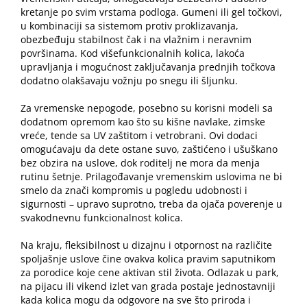
kretanje po svim vrstama podloga. Gumeni ili gel točkovi,
u kombinaciji sa sistemom protiv proklizavanja,
obezbeđuju stabilnost čak i na vlažnim i neravnim
površinama. Kod višefunkcionalnih kolica, lakoća
upravljanja i mogućnost zaključavanja prednjih točkova
dodatno olakšavaju vožnju po snegu ili šljunku.
Za vremenske nepogode, posebno su korisni modeli sa
dodatnom opremom kao što su kišne navlake, zimske
vreće, tende sa
UV zaštitom
i vetrobrani. Ovi dodaci
omogućavaju da dete ostane suvo, zaštićeno i ušuškano
bez obzira na uslove, dok roditelj ne mora da menja
rutinu šetnje. Prilagođavanje vremenskim uslovima ne bi
smelo da znači kompromis u pogledu udobnosti i
sigurnosti – upravo suprotno, treba da ojača poverenje u
svakodnevnu funkcionalnost kolica.
Na kraju, fleksibilnost u dizajnu i otpornost na različite
spoljašnje uslove čine ovakva kolica pravim saputnikom
za porodice koje cene aktivan stil života. Odlazak u park,
na pijacu ili vikend izlet van grada postaje jednostavniji
kada kolica mogu da odgovore na sve što priroda i