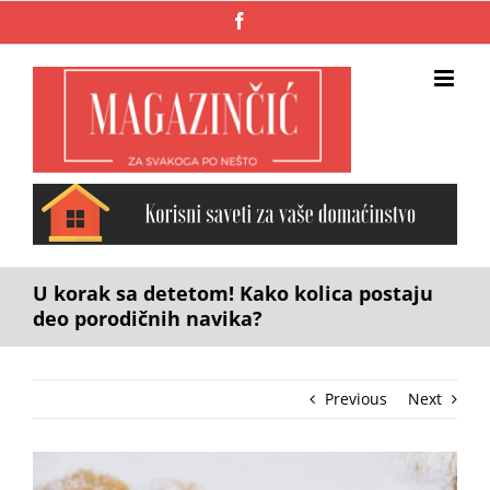
Skip
Facebook
to
content
U korak sa detetom! Kako kolica postaju
deo porodičnih navika?
Previous
Next
View
Larger