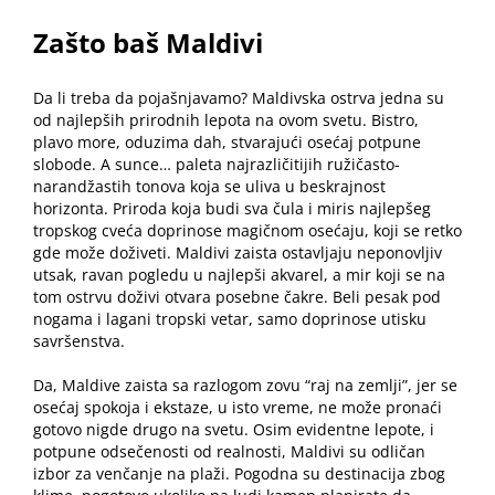
Zašto baš Maldivi
Da li treba da pojašnjavamo? Maldivska ostrva jedna su
od najlepših prirodnih lepota na ovom svetu. Bistro,
plavo more, oduzima dah, stvarajući osećaj potpune
slobode. A sunce… paleta najrazličitijih ružičasto-
narandžastih tonova koja se uliva u beskrajnost
horizonta. Priroda koja budi sva čula i miris najlepšeg
tropskog cveća doprinose magičnom osećaju, koji se retko
gde može doživeti. Maldivi zaista ostavljaju neponovljiv
utsak, ravan pogledu u najlepši akvarel, a mir koji se na
tom ostrvu doživi otvara posebne čakre. Beli pesak pod
nogama i lagani tropski vetar, samo doprinose utisku
savršenstva.
Da, Maldive zaista sa razlogom zovu “raj na zemlji”, jer se
osećaj spokoja i ekstaze, u isto vreme, ne može pronaći
gotovo nigde drugo na svetu. Osim evidentne lepote, i
potpune odsečenosti od realnosti, Maldivi su odličan
izbor za venčanje na plaži. Pogodna su destinacija zbog