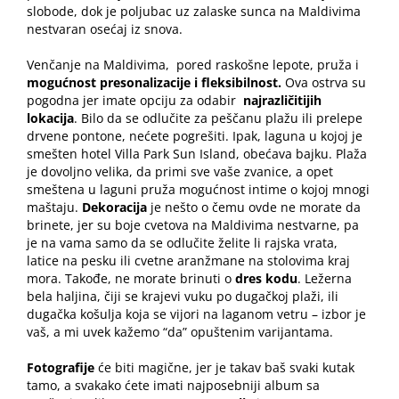
slobode, dok je poljubac uz zalaske sunca na Maldivima
nestvaran osećaj iz snova.
Venčanje na Maldivima
,
pored raskošne lepote, pruža i
mogućnost presonalizacije i fleksibilnost.
Ova ostrva su
pogodna jer imate opciju za odabir
najrazličitijih
lokacija
. Bilo da se odlučite za peščanu plažu ili prelepe
drvene pontone, nećete pogrešiti. Ipak, laguna u kojoj je
smešten hotel Villa Park Sun Island, obećava bajku. Plaža
je dovoljno velika, da primi sve vaše zvanice, a opet
smeštena u laguni pruža mogućnost intime o kojoj mnogi
maštaju.
Dekoracija
je nešto o čemu ovde ne morate da
brinete, jer su boje cvetova na Maldivima nestvarne, pa
je na vama samo da se odlučite želite li rajska vrata,
latice na pesku ili cvetne aranžmane na stolovima kraj
mora. Takođe, ne morate brinuti o
dres kodu
. Ležerna
bela haljina, čiji se krajevi vuku po dugačkoj plaži, ili
dugačka košulja koja se vijori na laganom vetru – izbor je
vaš, a mi uvek kažemo “da” opuštenim varijantama.
Fotografije
će biti magične, jer je takav baš svaki kutak
tamo, a svakako ćete imati najposebniji album sa