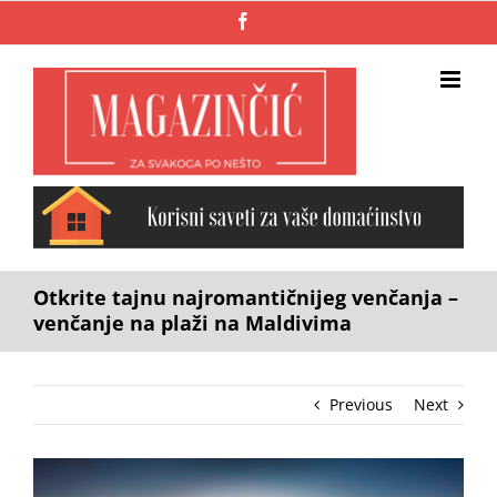
Skip
Facebook
to
content
Otkrite tajnu najromantičnijeg venčanja –
venčanje na plaži na Maldivima
Previous
Next
View
Larger