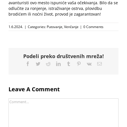
avanturisti ovo mesto ispuniće vaša očekivanja. Bilo da se
odlučite za ronjenje, istraživanje ostrva, plovidbu
brodićem ili noćni život, provod je zagarantovan!
1.6.2024.
|
Categories:
Putovanje
,
Venčanje
|
0 Comments
Podeli preko društvenih mreža!
Facebook
Twitter
Reddit
LinkedIn
Tumblr
Pinterest
Vk
Email
Leave A Comment
Comment