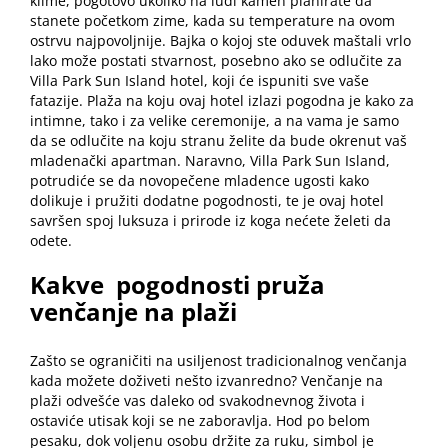
klime, pogotovo ukoliko na ludi kamen planirate da
stanete početkom zime, kada su temperature na ovom
ostrvu najpovoljnije. Bajka o kojoj ste oduvek maštali vrlo
lako može postati stvarnost, posebno ako se odlučite za
Villa Park Sun Island hotel, koji će ispuniti sve vaše
fatazije. Plaža na koju ovaj hotel izlazi pogodna je kako za
intimne, tako i za velike ceremonije, a na vama je samo
da se odlučite na koju stranu želite da bude okrenut vaš
mladenački apartman. Naravno,
Villa Park Sun Island
,
potrudiće se da novopečene mladence ugosti kako
dolikuje i pružiti dodatne pogodnosti, te je ovaj hotel
savršen spoj luksuza i prirode iz koga nećete želeti da
odete.
Kakve
pogodnosti pruža
venčanje na plaži
Zašto se ograničiti na usiljenost tradicionalnog venčanja
kada možete doživeti nešto izvanredno? Venčanje na
plaži odvešće vas daleko od svakodnevnog života i
ostaviće utisak koji se ne zaboravlja. Hod po belom
pesaku, dok voljenu osobu držite za ruku, simbol je