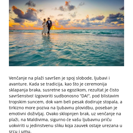
Image
Venčanje na plaži savršen je spoj slobode, ljubavi i
avanture. Kada se tradicija, kao što je ceremonija
sklapanja braka, susretne sa egozikom, rezultat je čisto
savršenstvo! Izgovoriti sudbonosno “DA!”, pod blistavim
tropskim suncem, dok vam beli pesak dodiruje stopala, a
tirkizno more poziva na ljubavnu plovidbu, poseban je
emotivni doživljaj. Ovako sklopnjen brak, uz venčanje na
plaži, na Maldivima, sigurno će vašu ljubavnu priču
uokviriti u jedinstvenu sliku koja zauvek ostaje urezana u
srcu i umu.