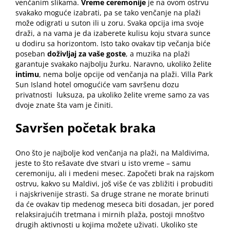
venčanim slikama.
Vreme ceremonije
je na ovom ostrvu
svakako moguće izabrati, pa se tako venčanje na plaži
može odigrati u suton ili u zoru. Svaka opcija ima svoje
draži, a na vama je da izaberete kulisu koju stvara sunce
u dodiru sa horizontom. Isto tako ovakav tip večanja biće
poseban
doživljaj za vaše goste
, a muzika na plaži
garantuje svakako najbolju žurku. Naravno, ukoliko želite
intimu
, nema bolje opcije od venčanja na plaži. Villa Park
Sun Island hotel omogućiće vam savršenu dozu
privatnosti
luksuza, pa ukoliko želite vreme samo za vas
dvoje znate šta vam je činiti.
Savršen početak braka
Ono što je najbolje kod venčanja na plaži, na Maldivima,
jeste to što rešavate dve stvari u isto vreme – samu
ceremoniju, ali i
medeni mesec
. Započeti brak na rajskom
ostrvu, kakvo su Maldivi, još više će vas zbližiti i probuditi
i najskrivenije strasti. Sa druge strane ne morate brinuti
da će ovakav tip medenog meseca biti dosadan, jer pored
relaksirajućih tretmana i mirnih plaža, postoji mnoštvo
drugih aktivnosti u kojima možete uživati. Ukoliko ste