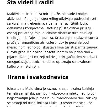
Šta videti i raditi
Maldivi su sinonim za mir i plaže, ali nude i obilje
aktivnosti. Ronjenje i snorkeling otkrivaju podvodni svet
sa koralnim grebenima, ribama najrazličitijih boja,
delfinima i kornjačama. Izleti na pusta ostrva pružaju
osećaj privatnog raja, a lokalne ribarske ture otkrivaju
tradiciju i običaje stanovnika. Krstarenja u zalazak sunca
pružaju romantičnu atmosferu, dok je pecanje pod
mesečinom jedno od iskustava koje turisti pamte zauvek.
Glavni grad Male vredi posetiti barem na jedan dan –
pijace, džamije i muzeji otkrivaju drugačiji deo Maldiva i
omogućavaju
putnicima da se upoznaju sa lokalnom
kulturom i istorijom
.
Hrana i svakodnevica
Ishrana na Maldivima je raznovrsna, a lokalna kuhinja
temelji se na ribi, pirinču i kokosovom mleku. Jedno od
najpoznatijih jela je mas huni, tradicionalni doručak koji
se sastoji od tune, kokosa i luka. U resortima se služe