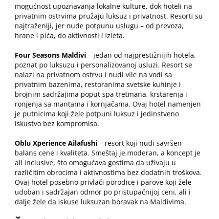
mogućnost upoznavanja lokalne kulture, dok hoteli na
privatnim ostrvima pružaju luksuz i privatnost. Resorti su
najtraženiji, jer nude potpunu uslugu – od prevoza,
hrane i pića, do aktivnosti i izleta.
Four Seasons Maldivi
– jedan od najprestižnijih hotela,
poznat po luksuzu i personalizovanoj usluzi. Resort se
nalazi na privatnom ostrvu i nudi vile na vodi sa
privatnim bazenima, restoranima svetske kuhinje i
brojnim sadržajima poput spa tretmana, krstarenja i
ronjenja sa mantama i kornjačama. Ovaj hotel namenjen
je putnicima koji žele potpuni luksuz i jedinstveno
iskustvo bez kompromisa.
Oblu Xperience Ailafushi
– resort koji nudi savršen
balans cene i kvaliteta. Smeštaj je moderan, a koncept je
all inclusive, što omogućava gostima da uživaju u
različitim obrocima i aktivnostima bez dodatnih troškova.
Ovaj hotel posebno privlači porodice i parove koji žele
udoban i sadržajan odmor po pristupačnijoj ceni, ali i
dalje žele da iskuse luksuzan boravak na Maldivima.