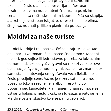
internacionalni specijaliteti prilagođeni različitim
ukusima, često u all inclusive varijanti. Restorani na
lokalnim ostrvima nude autentičnu hranu po nižim
cenama, ali sa nešto skromnijim izborom. Pića su skuplja,
a alkohol je dostupan isključivo u resortima i hotelima,
što je važno znati prilikom planiranja putovanja.
Maldivi za naše turiste
Putnici iz Srbije i regiona sve češće biraju Maldive kao
destinaciju za romantične i porodične odmore. Medeni
meseci, godišnjice ili jednostavno potreba za luksuznim
odmorom daleko od gužve glavni su razlozi za izbor ove
destinacije. Agencije nude organizovane aranžmane, dok
samostalna putovanja omogućavaju veću fleksibilnost i
često povoljnije cene. Važno je rezervisati na vreme,
posebno tokom sezone, jer najbolji resorti brzo
popunjavaju kapacitete. Planiranjem unapred može se
ostvariti balans između troškova i luksuza, a putovanje na
Maldive ostaje iskustvo koje se pamti ceo život.
25.8.2025.
|
Categories:
Putovanje
|
0 Comments