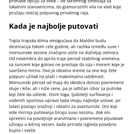
pronađe opciju za sebe – od skromnog smeštaja sa
lokalnim stanovnicima, do glamuroznih vila na vodi koje
pružaju osećaj potpunog privatnog raja.
Kada je najbolje putovati
Topla tropska klima omogućava da Maldivi budu
destinacija tokom cele godine, ali razlika između suve i
monsunske sezone značajno utiče na doživljaj odmora.
Od novembra do aprila traje period stabilnog vremena,
sa suncem koje gotovo ne prestaje da sija i morem koje je
savršeno mirno. Ovo je idealno vreme za one koji žele
potpuni užitak na plaži i maksimalnu udobnost.
Monsunski period od maja do oktobra donosi povremene
oluje i kiše, ali i niže cene, pa je odličan izbor za putnike
koji žele da uštede. Osim toga, ljubitelji surfovanja i
vodenih sportova upravo tada imaju najbolje uslove, jer
talasi postaju snažniji i idealni za avanturiste. Oni koji
vole mirnija putovanja biraju suvu sezonu, dok oni
spremni na povoljnije aranžmane i povremene pljuskove
uživaju u kišnoj sezoni, kada priroda izgleda posebno
bujno i sveže.