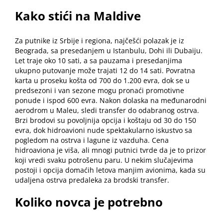
Kako stići na Maldive
Za putnike iz Srbije i regiona, najčešći polazak je iz
Beograda, sa presedanjem u Istanbulu, Dohi ili Dubaiju.
Let traje oko 10 sati, a sa pauzama i presedanjima
ukupno putovanje može trajati 12 do 14 sati. Povratna
karta u proseku košta od 700 do 1.200 evra, dok se u
predsezoni i van sezone mogu pronaći promotivne
ponude i ispod 600 evra. Nakon dolaska na međunarodni
aerodrom u Maleu, sledi transfer do odabranog ostrva.
Brzi brodovi su povoljnija opcija i koštaju od 30 do 150
evra, dok hidroavioni nude spektakularno iskustvo sa
pogledom na ostrva i lagune iz vazduha. Cena
hidroaviona je viša, ali mnogi putnici tvrde da je to prizor
koji vredi svaku potrošenu paru. U nekim slučajevima
postoji i opcija domaćih letova manjim avionima, kada su
udaljena ostrva predaleka za brodski transfer.
Koliko novca je potrebno