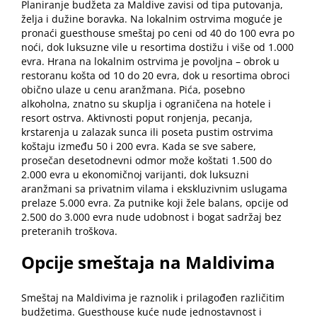
Planiranje budžeta za Maldive zavisi od tipa putovanja,
želja i dužine boravka. Na lokalnim ostrvima moguće je
pronaći guesthouse smeštaj po ceni od 40 do 100 evra po
noći, dok luksuzne vile u resortima dostižu i više od 1.000
evra. Hrana na lokalnim ostrvima je povoljna – obrok u
restoranu košta od 10 do 20 evra, dok u resortima obroci
obično ulaze u cenu aranžmana. Pića, posebno
alkoholna, znatno su skuplja i ograničena na hotele i
resort ostrva. Aktivnosti poput ronjenja, pecanja,
krstarenja u zalazak sunca ili poseta pustim ostrvima
koštaju između 50 i 200 evra. Kada se sve sabere,
prosečan desetodnevni odmor može koštati 1.500 do
2.000 evra u ekonomičnoj varijanti, dok luksuzni
aranžmani sa privatnim vilama i ekskluzivnim uslugama
prelaze 5.000 evra. Za putnike koji žele balans, opcije od
2.500 do 3.000 evra nude udobnost i bogat sadržaj bez
preteranih troškova.
Opcije smeštaja na Maldivima
Smeštaj na Maldivima je raznolik i prilagođen različitim
budžetima. Guesthouse kuće nude jednostavnost i