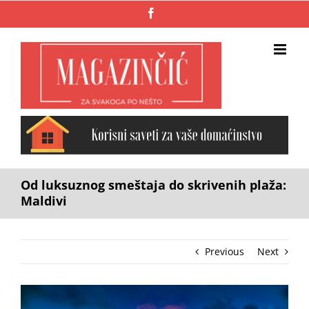
Skip
Facebook
to
content
Od luksuznog smeštaja do skrivenih plaža:
Maldivi
Previous
Next
View
Larger