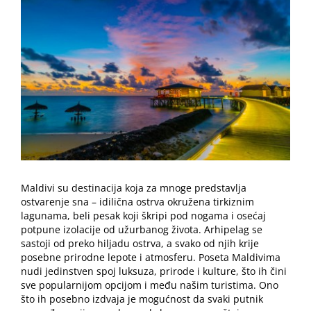
Image
Maldivi su destinacija koja za mnoge predstavlja
ostvarenje sna – idilična ostrva okružena tirkiznim
lagunama, beli pesak koji škripi pod nogama i osećaj
potpune izolacije od užurbanog života. Arhipelag se
sastoji od preko hiljadu ostrva, a svako od njih krije
posebne prirodne lepote i atmosferu. Poseta Maldivima
nudi jedinstven spoj luksuza, prirode i kulture, što ih čini
sve popularnijom opcijom i među našim turistima. Ono
što ih posebno izdvaja je mogućnost da svaki putnik