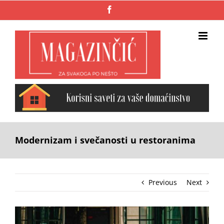
Skip
Facebook
to
content
Modernizam i svečanosti u restoranima
Previous
Next
View
Larger