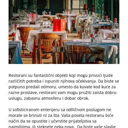
Image
Restorani su fantastični objekti koji mogu privući ljude
različitih potreba i ispuniti njihova očekivanja. Da biste se
potpuno predali odmoru, umesto da kuvate kod kuće za
razne proslave, restorani vam mogu pružiti zaista dobru
uslugu, zabavnu atmosferu i dobar obrok.
U sofisticiranom enterijeru sa odlličnom poslugom ne
morate se brinuti ni za šta. Vaša poseta restoranu biće
način da se opustite i učvrstite prijateljstva sa
najmilijima, ili steknete neka nova.
Da biste vaše slavlje