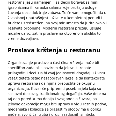
restorana jesu namenjeni i za dečiji boravak sa mini
igraonicama ili karaoka salama koje pružaju usluge
čuvanja dece dok traje zabava. To će vam omogućiti da u
živopisnoj unutrašnjosti uživate u kompletnoj ponudi i
budete usredsređeni na svoj mir umesto da jurite okolo i
rešavate probleme. Moderni restorani pružaju usluge
muzike uživo, zatim proslave na otvorenom ukoliko to
vreme dozvoljava.
Proslava krštenja u restoranu
Organizovanje proslave u čast čina krštenja može biti
specifičan zadatak s obzirom da jelovnik trebate
prilagoditi i deci. Da bi ovaj jedinstveni događaj u životu
vašeg deteta ostao nezaboravan lakše je da kontaktirate
upravu restorana i da njima prepustite celokupnu
organizaciju. Kuvar će pripremiti posebna jela koja su
sastavni deo ovog tradicionalnog događaja. Vaše dete na
taj dan pored kuma dobija i svog anđela čuvara, pa
jelovne dekoracije mogu biti upravo u vidu raznih peciva,
medenjaka i kolačića sa orašastim plodovima u obliku
anđela, zvončića, truba i drugih radosnih simbola.