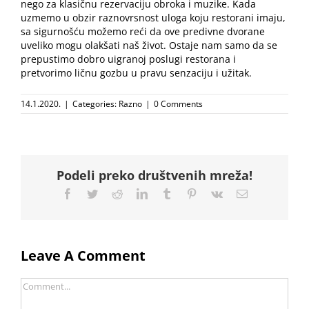
nego za klasičnu rezervaciju obroka i muzike.
Kada
uzmemo u obzir raznovrsnost uloga koju restorani imaju,
sa sigurnošću možemo reći da ove predivne dvorane
uveliko mogu olakšati naš život. Ostaje nam samo da se
prepustimo dobro uigranoj poslugi restorana i
pretvorimo ličnu gozbu u pravu senzaciju i užitak.
14.1.2020.
|
Categories:
Razno
|
0 Comments
Podeli preko društvenih mreža!
Facebook
Twitter
Reddit
LinkedIn
Tumblr
Pinterest
Vk
Email
Leave A Comment
Comment