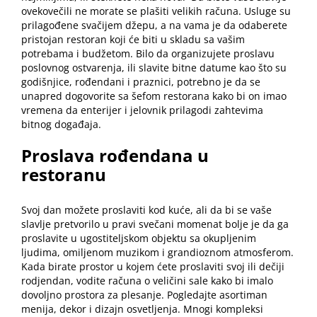
ovekovečili ne morate se plašiti velikih računa. Usluge su
prilagođene svačijem džepu, a na vama je da odaberete
pristojan restoran koji će biti u skladu sa vašim
potrebama i budžetom. Bilo da organizujete proslavu
poslovnog ostvarenja, ili slavite bitne datume kao što su
godišnjice, rođendani i praznici, potrebno je da se
unapred dogovorite sa šefom
restorana
kako bi on imao
vremena da enterijer i jelovnik prilagodi zahtevima
bitnog događaja.
Proslava rođendana u
restoranu
Svoj dan možete proslaviti kod kuće, ali da bi se vaše
slavlje pretvorilo u pravi svečani momenat bolje je da ga
proslavite u ugostiteljskom objektu sa okupljenim
ljudima, omiljenom muzikom i grandioznom atmosferom.
Kada birate prostor u kojem ćete
proslaviti svoj ili dečiji
rodjendan
, vodite računa o veličini sale kako bi imalo
dovoljno prostora za plesanje. Pogledajte asortiman
menija, dekor i dizajn osvetljenja. Mnogi kompleksi