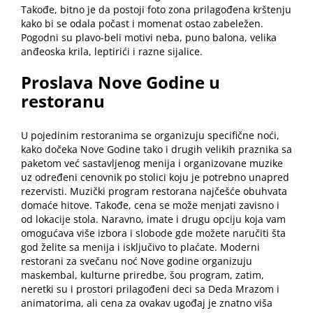
Takođe, bitno je da postoji foto zona prilagođena krštenju
kako bi se odala počast i momenat ostao zabeležen.
Pogodni su plavo-beli motivi neba, puno balona, velika
anđeoska krila, leptirići i razne sijalice.
Proslava Nove Godine u
restoranu
U pojedinim restoranima se organizuju specifične noći,
kako dočeka Nove Godine
tako i drugih velikih praznika sa
paketom već sastavljenog menija i organizovane muzike
uz određeni cenovnik po stolici koju je potrebno unapred
rezervisti. Muzički program restorana najčešće obuhvata
domaće hitove. Takođe, cena se može menjati zavisno i
od lokacije stola. Naravno, imate i drugu opciju koja vam
omogućava više izbora i slobode gde možete naručiti šta
god želite sa menija i isključivo to plaćate. Moderni
restorani za svečanu noć Nove godine organizuju
maskembal, kulturne priredbe, šou program, zatim,
neretki su i prostori prilagođeni deci sa Deda Mrazom i
animatorima, ali cena za ovakav ugođaj je znatno viša