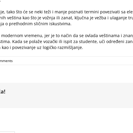
je, tako što će se neki teži i manje poznati termini povezivati sa 
ih veština kao što je vožnja ili zanat, ključna je vežba i ulaganje 
anja o prethodnim sličnim iskustvima.
 modernom vremenu, jer je to način da se ovlada veštinama i znanjim
ma. Kada se polaže vozački ili ispit za studente, uči određeni zana
ao i povezivanje uz logičko razmišljanje.
omments
a!