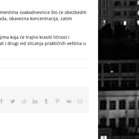
elementima svakodnevnice što će obezbediti
truda, obavezna koncentracija, zatim
a koja će trajno krasiti ličnost i
t i drugi vid sticanja praktičnih
veština
u
Facebook
Twitter
Reddit
LinkedIn
Tumblr
Pinterest
Vk
Email