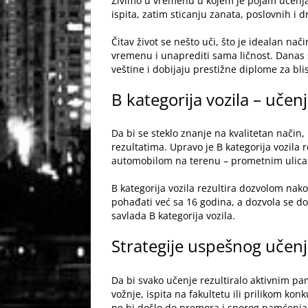
Živimo u vremenu u kojem je pojam učenja i
ispita, zatim sticanju zanata, poslovnih i 
Čitav život se nešto uči, što je idealan na
vremenu i unaprediti sama ličnost. Danas s
veštine i dobijaju prestižne diplome za bl
B kategorija vozila – učen
Da bi se steklo znanje na kvalitetan način,
rezultatima. Upravo je
B kategorija vozila
r
automobilom na terenu – prometnim ulica
B kategorija vozila rezultira dozvolom nak
pohađati već sa 16 godina, a dozvola se do
savlada B kategorija vozila.
Strategije uspešnog učen
Da bi svako
učenje
rezultiralo aktivnim pam
vožnje, ispita na fakultetu ili prilikom ko
ne bi došlo do premora i sporog pamćenja