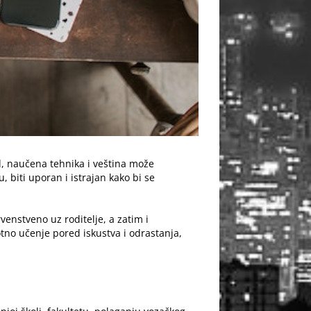
, naučena tehnika i veština može
 biti uporan i istrajan kako bi se
venstveno uz roditelje, a zatim i
tno učenje pored iskustva i odrastanja,