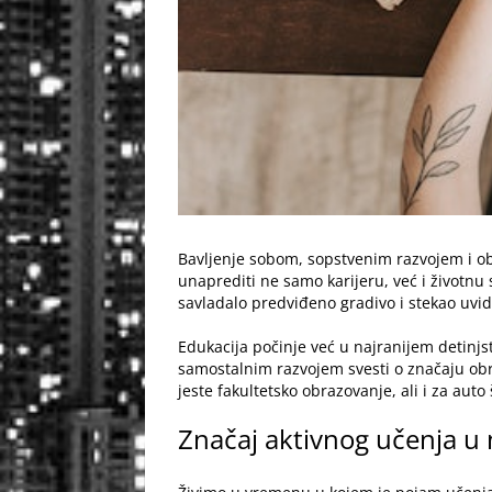
Bavljenje sobom, sopstvenim razvojem i o
unaprediti ne samo karijeru, već i životnu
savladalo predviđeno gradivo i stekao uvi
Edukacija počinje već u najranijem detinjs
samostalnim razvojem svesti o značaju obra
jeste fakultetsko obrazovanje, ali i za aut
Značaj aktivnog učenja