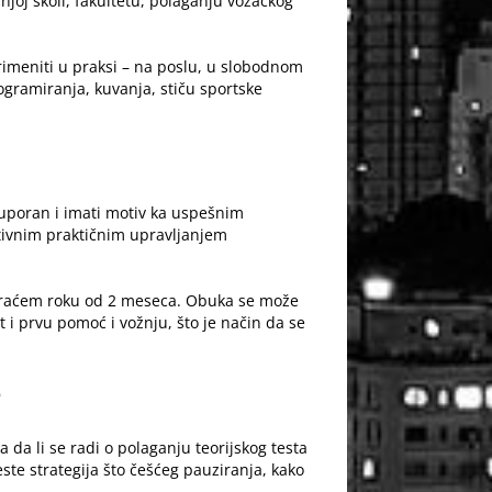
joj školi, fakultetu, polaganju vozačkog
 primeniti u praksi – na poslu, u slobodnom
ogramiranja, kuvanja, stiču sportske
ti uporan i imati motiv ka uspešnim
ktivnim praktičnim upravljanjem
najkraćem roku od 2 meseca. Obuka se može
 i prvu pomoć i vožnju, što je način da se
e
a da li se radi o polaganju teorijskog testa
este strategija što češćeg pauziranja, kako