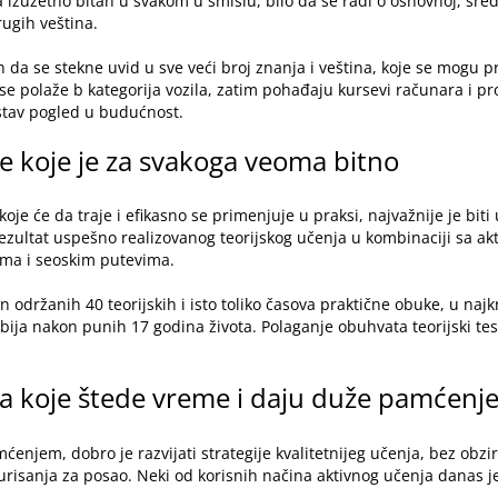
zuzetno bitan u svakom u smislu, bilo da se radi o osnovnoj, sredn
drugih veština.
čin da se stekne uvid u sve veći broj znanja i veština, koje se mogu
e polaže b kategorija vozila, zatim pohađaju kursevi računara i pr
istav pogled u budućnost.
je koje je za svakoga veoma bitno
 koje će da traje i efikasno se primenjuje u praksi, najvažnije je bi
ezultat uspešno realizovanog teorijskog učenja u kombinaciji sa a
ma i seoskim putevima.
on održanih 40 teorijskih i isto toliko časova praktične obuke, u 
bija nakon punih 17 godina života. Polaganje obuhvata teorijski test
ja koje štede vreme i daju duže pamćenj
ćenjem, dobro je razvijati strategije kvalitetnijeg učenja, bez obzir
nkurisanja za posao. Neki od korisnih načina aktivnog učenja danas j
.