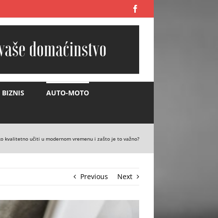
Facebook
BIZNIS
AUTO-MOTO
o kvalitetno učiti u modernom vremenu i zašto je to važno?
Previous
Next