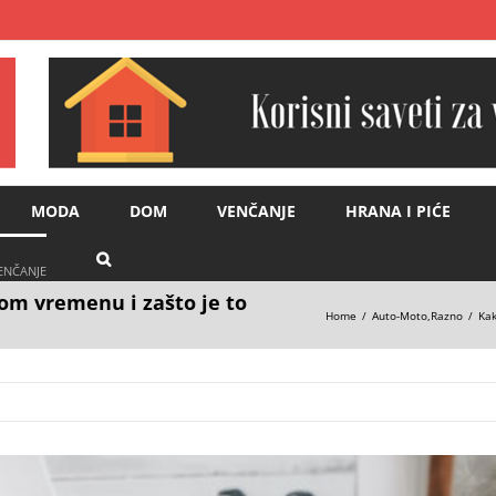
MODA
DOM
VENČANJE
HRANA I PIĆE
VENČANJE
om vremenu i zašto je to
Home
Auto-Moto
,
Razno
Kak