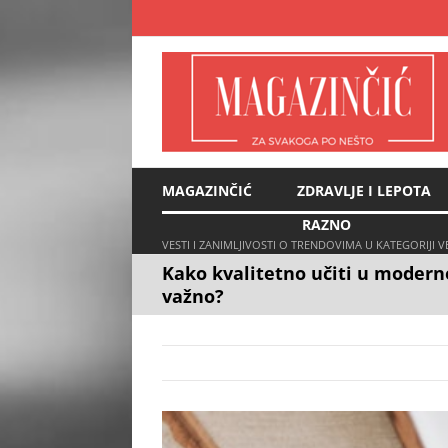
Skip
to
content
MAGAZINČIĆ
ZDRAVLJE I LEPOTA
RAZNO
VESTI I ZANIMLJIVOSTI O TRENDOVIMA U KATEGORIJI 
Kako kvalitetno učiti u modern
važno?
View
Larger