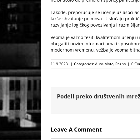
Takođe, preporučuje se učenje uz asocijaci
lakše shvatanje pojmova. U slučaju praktičn
razvijanje logičkog povezivanja i razmišlj
Veoma je važno težiti kvalitetnom učenju u
obogatiti novim informacijama i sposobnosti
modernom vremenu, vežba je veoma bitna k
11.9.2023.
|
Categories:
Auto-Moto
,
Razno
|
0 C
Podeli preko društvenih mrež
Leave A Comment