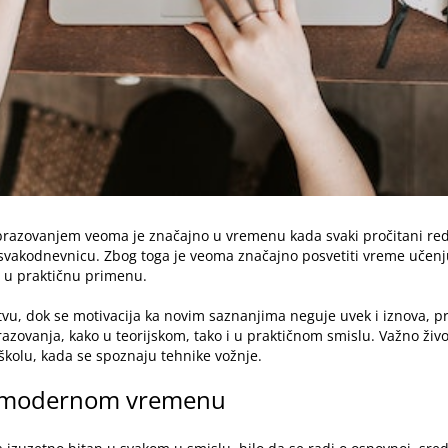
brazovanjem veoma je značajno u vremenu kada svaki pročitani red
 svakodnevnicu. Zbog toga je veoma značajno posvetiti vreme učenju,
d u praktičnu primenu.
tvu, dok se motivacija ka novim saznanjima neguje uvek i iznova, pr
zovanja, kako u teorijskom, tako i u praktičnom smislu. Važno živo
o školu, kada se spoznaju tehnike vožnje.
 u modernom vremenu