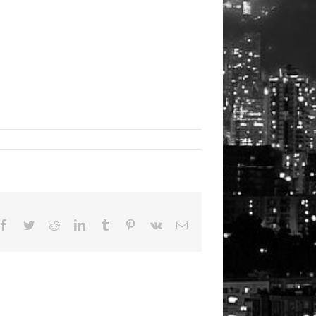
Facebook
Twitter
Reddit
LinkedIn
Tumblr
Pinterest
Vk
Email