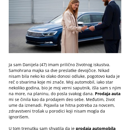
Image
Ja sam Danijela (47) imam prilično životnog iskustva.
Samohrana majka sa dve preslatke devojčice. Nikad
nisam bila neko ko olako donosi odluke, pogotovo kada je
reč o stvarima koje mi znače. Moj automobil, iako star
nekoliko godina, bio je moj verni saputnik, išla sam s njim
na more, na planinu, do posla svakog dana.
Prodaja auta
mi se činila kao da prodajem deo sebe. Međutim, život
ume da iznenadi. Pojavila se hitna potreba za novcem,
zdravstveni trošak u porodici koji nisam mogla da
ignorišem.
U tom trenutku sam shvatila da je
prodaja automobila