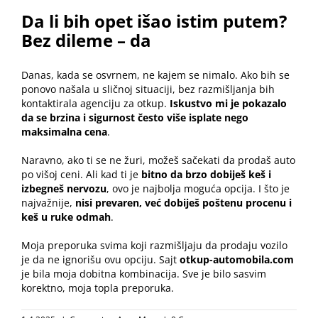
Da li bih opet išao istim putem?
Bez dileme – da
Danas, kada se osvrnem, ne kajem se nimalo. Ako bih se
ponovo našala u sličnoj situaciji, bez razmišljanja bih
kontaktirala agenciju za otkup.
Iskustvo mi je pokazalo
da se brzina i sigurnost često više isplate nego
maksimalna cena
.
Naravno, ako ti se ne žuri, možeš sačekati da prodaš auto
po višoj ceni. Ali kad ti je
bitno da brzo dobiješ keš i
izbegneš nervozu
, ovo je najbolja moguća opcija. I što je
najvažnije,
nisi prevaren, već dobiješ poštenu procenu i
keš u ruke odmah
.
Moja preporuka svima koji razmišljaju da prodaju vozilo
je da ne ignorišu ovu opciju. Sajt
otkup-automobila.com
je bila moja dobitna kombinacija. Sve je bilo sasvim
korektno, moja topla preporuka.