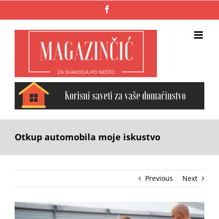
Skip
Facebook
to
content
Otkup automobila moje iskustvo
Previous
Next
View
Larger