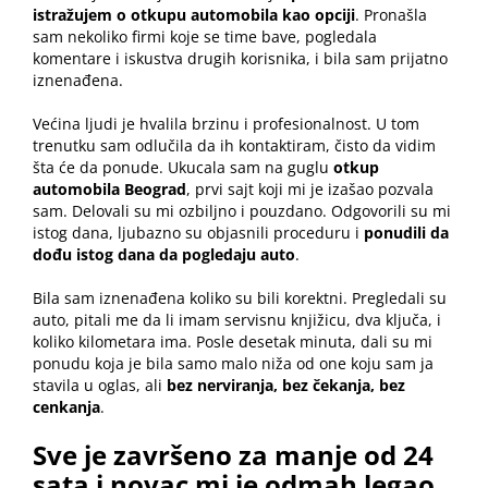
istražujem o otkupu automobila kao opciji
. Pronašla
sam nekoliko firmi koje se time bave, pogledala
komentare i iskustva drugih korisnika, i bila sam prijatno
iznenađena.
Većina ljudi je hvalila brzinu i profesionalnost. U tom
trenutku sam odlučila da ih kontaktiram, čisto da vidim
šta će da ponude. Ukucala sam na guglu
otkup
automobila Beograd
, prvi sajt koji mi je izašao pozvala
sam. Delovali su mi ozbiljno i pouzdano. Odgovorili su mi
istog dana, ljubazno su objasnili proceduru i
ponudili da
dođu istog dana da pogledaju auto
.
Bila sam iznenađena koliko su bili korektni. Pregledali su
auto, pitali me da li imam servisnu knjižicu, dva ključa, i
koliko kilometara ima. Posle desetak minuta, dali su mi
ponudu koja je bila samo malo niža od one koju sam ja
stavila u oglas, ali
bez nerviranja, bez čekanja, bez
cenkanja
.
Sve je završeno za manje od 24
sata i novac mi je odmah legao