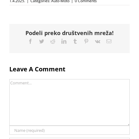
1.4.2025.
|
Categories:
Auto-Moto
|
0 Comments
Podeli preko društvenih mreža!
Facebook
Twitter
Reddit
LinkedIn
Tumblr
Pinterest
Vk
Email
Leave A Comment
Comment