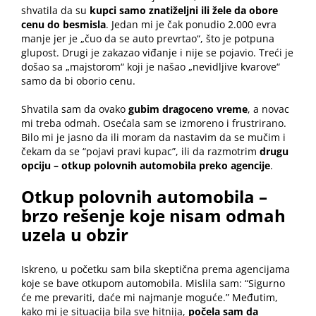
shvatila da su
kupci samo znatiželjni ili žele da obore
cenu do besmisla
. Jedan mi je čak ponudio 2.000 evra
manje jer je „čuo da se auto prevrtao“, što je potpuna
glupost. Drugi je zakazao viđanje i nije se pojavio. Treći je
došao sa „majstorom“ koji je našao „nevidljive kvarove“
samo da bi oborio cenu.
Shvatila sam da ovako
gubim dragoceno vreme
, a novac
mi treba odmah. Osećala sam se izmoreno i frustrirano.
Bilo mi je jasno da ili moram da nastavim da se mučim i
čekam da se “pojavi pravi kupac”, ili da razmotrim
drugu
opciju –
otkup polovnih automobila
preko agencije
.
Otkup polovnih automobila –
brzo rešenje koje nisam odmah
uzela u obzir
Iskreno, u početku sam bila skeptična prema agencijama
koje se bave otkupom automobila. Mislila sam: “Sigurno
će me prevariti, daće mi najmanje moguće.” Međutim,
kako mi je situacija bila sve hitnija,
počela sam da