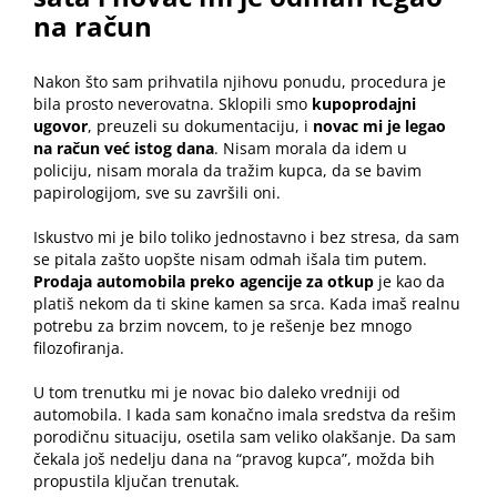
na račun
Nakon što sam prihvatila njihovu ponudu, procedura je
bila prosto neverovatna. Sklopili smo
kupoprodajni
ugovor
, preuzeli su dokumentaciju, i
novac mi je legao
na račun već istog dana
. Nisam morala da idem u
policiju, nisam morala da tražim kupca, da se bavim
papirologijom, sve su završili oni.
Iskustvo mi je bilo toliko jednostavno i bez stresa, da sam
se pitala zašto uopšte nisam odmah išala tim putem.
Prodaja automobila preko agencije za otkup
je kao da
platiš nekom da ti skine kamen sa srca. Kada imaš realnu
potrebu za brzim novcem, to je rešenje bez mnogo
filozofiranja.
U tom trenutku mi je novac bio daleko vredniji od
automobila. I kada sam konačno imala sredstva da rešim
porodičnu situaciju, osetila sam veliko olakšanje. Da sam
čekala još nedelju dana na “pravog kupca”, možda bih
propustila ključan trenutak.