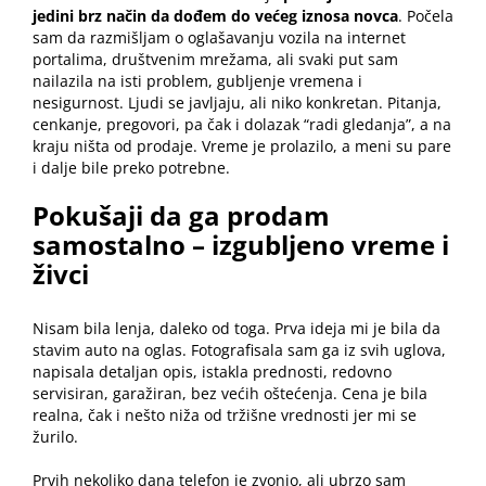
jedini brz način da dođem do većeg iznosa novca
. Počela
sam da razmišljam o oglašavanju vozila na internet
portalima, društvenim mrežama, ali svaki put sam
nailazila na isti problem, gubljenje vremena i
nesigurnost. Ljudi se javljaju, ali niko konkretan. Pitanja,
cenkanje, pregovori, pa čak i dolazak “radi gledanja”, a na
kraju ništa od prodaje. Vreme je prolazilo, a meni su pare
i dalje bile preko potrebne.
Pokušaji da ga prodam
samostalno – izgubljeno vreme i
živci
Nisam bila lenja, daleko od toga. Prva ideja mi je bila da
stavim auto na oglas. Fotografisala sam ga iz svih uglova,
napisala detaljan opis, istakla prednosti, redovno
servisiran, garažiran, bez većih oštećenja. Cena je bila
realna, čak i nešto niža od tržišne vrednosti jer mi se
žurilo.
Prvih nekoliko dana telefon je zvonio, ali ubrzo sam