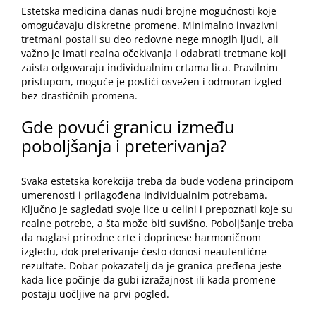
Estetska medicina danas nudi brojne mogućnosti koje
omogućavaju diskretne promene. Minimalno invazivni
tretmani postali su deo redovne nege mnogih ljudi, ali
važno je imati realna očekivanja i odabrati tretmane koji
zaista odgovaraju individualnim
crtama lica
. Pravilnim
pristupom, moguće je postići osvežen i odmoran izgled
bez drastičnih promena.
Gde povući granicu između
poboljšanja i preterivanja?
Svaka estetska korekcija treba da bude vođena principom
umerenosti i prilagođena individualnim potrebama.
Ključno je sagledati svoje lice u celini i prepoznati koje su
realne potrebe, a šta može biti suvišno. Poboljšanje treba
da naglasi prirodne crte i doprinese harmoničnom
izgledu, dok preterivanje često donosi neautentične
rezultate. Dobar pokazatelj da je granica pređena jeste
kada lice počinje da gubi izražajnost ili kada promene
postaju uočljive na prvi pogled.