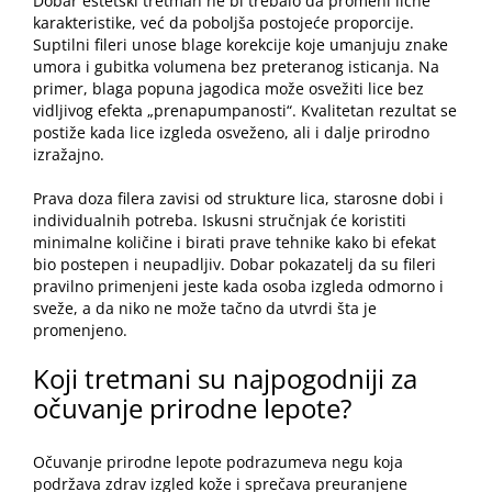
Dobar estetski tretman ne bi trebalo da promeni lične
karakteristike, već da poboljša postojeće proporcije.
Suptilni fileri unose blage korekcije koje umanjuju znake
umora i gubitka volumena bez preteranog isticanja. Na
primer, blaga popuna jagodica može osvežiti lice bez
vidljivog efekta „prenapumpanosti“. Kvalitetan rezultat se
postiže kada lice izgleda osveženo, ali i dalje prirodno
izražajno.
Prava doza filera zavisi od strukture lica, starosne dobi i
individualnih potreba. Iskusni stručnjak će koristiti
minimalne količine i birati prave tehnike kako bi efekat
bio postepen i neupadljiv. Dobar pokazatelj da su fileri
pravilno primenjeni jeste kada osoba izgleda odmorno i
sveže, a da niko ne može tačno da utvrdi šta je
promenjeno.
Koji tretmani su najpogodniji za
očuvanje prirodne lepote?
Očuvanje prirodne lepote podrazumeva negu koja
podržava zdrav izgled kože i sprečava preuranjene