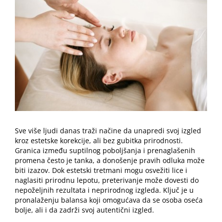
Image
Sve više ljudi danas traži načine da unapredi svoj izgled
kroz estetske korekcije, ali bez gubitka prirodnosti.
Granica između suptilnog poboljšanja i prenaglašenih
promena često je tanka, a donošenje pravih odluka može
biti izazov. Dok estetski tretmani mogu osvežiti lice i
naglasiti prirodnu lepotu, preterivanje može dovesti do
nepoželjnih rezultata i neprirodnog izgleda. Ključ je u
pronalaženju balansa koji omogućava da se osoba oseća
bolje, ali i da zadrži svoj autentični izgled.