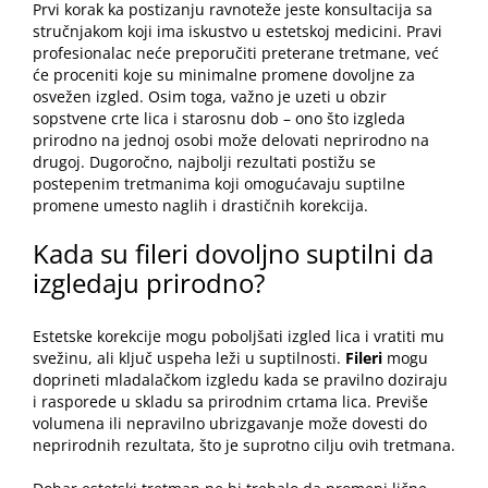
Prvi korak ka postizanju ravnoteže jeste konsultacija sa
stručnjakom koji ima iskustvo u estetskoj medicini. Pravi
profesionalac neće preporučiti preterane tretmane, već
će proceniti koje su minimalne promene dovoljne za
osvežen izgled. Osim toga, važno je uzeti u obzir
sopstvene crte lica i starosnu dob – ono što izgleda
prirodno na jednoj osobi može delovati neprirodno na
drugoj. Dugoročno, najbolji rezultati postižu se
postepenim tretmanima koji omogućavaju suptilne
promene umesto naglih i drastičnih korekcija.
Kada su fileri dovoljno suptilni da
izgledaju prirodno?
Estetske korekcije mogu poboljšati izgled lica i vratiti mu
svežinu, ali ključ uspeha leži u suptilnosti.
Fileri
mogu
doprineti mladalačkom izgledu kada se pravilno doziraju
i rasporede u skladu sa prirodnim crtama lica. Previše
volumena ili nepravilno ubrizgavanje može dovesti do
neprirodnih rezultata, što je suprotno cilju ovih tretmana.