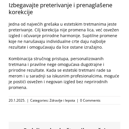
Izbegavajte preterivanje i prenaglašene
korekcije
Jedna od najvećih grešaka u estetskim tretmanima jeste
preterivanje. Cilj korekcija nije promena lica, već osvežen
izgled i očuvanje prirodne harmonije. Suptilne promene
koje ne narušavaju individualne crte daju najbolje
rezultate i omogućavaju da lice ostane izražajno.
Kombinacija stručnog pristupa, personalizovanih
tretmana i pravilne nege omogućava dugotrajne i
prirodne rezultate. Kada se estetski tretmani rade sa
merom i u saradnji sa iskusnim profesionalcima, moguće
je postići osvežen i negovan izgled bez neprirodnih
promena.
20.1.2025.
|
Categories:
Zdravlje i lepota
|
0 Comments