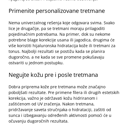
Primenite personalizovane tretmane
Nema univerzalnog rešenja koje odgovara svima. Svako
lice je drugačije, pa se tretmani moraju prilagoditi
pojedinačnim potrebama. Na primer, dok su nekome
potrebne blage korekcije usana ili jagodica, drugima će
više koristiti hijaluronska hidratacija kože ili tretmani za
tonus. Najbolji rezultati se postižu kada se planira
dugoročno, a ne kada se sve promene pokušavaju
ostvariti u jednom postupku.
Negujte kožu pre i posle tretmana
Dobra priprema kože pre tretmana može značajno
poboljšati rezultate. Pre primene filera ili drugih estetskih
korekcija, važno je održavati kožu
hidriranom
i
zaštićenom od UV zračenja. Nakon tretmana,
pridržavanje saveta stručnjaka o hidrataciji, zaštiti od
sunca i izbegavanju određenih aktivnosti pomoći će u
očuvanju dugoročnih rezultata.