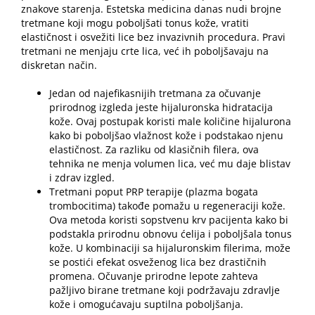
znakove starenja. Estetska medicina danas nudi brojne
tretmane koji mogu poboljšati tonus kože, vratiti
elastičnost i osvežiti lice bez invazivnih procedura. Pravi
tretmani ne menjaju crte lica, već ih poboljšavaju na
diskretan način.
Jedan od najefikasnijih tretmana za očuvanje
prirodnog izgleda jeste hijaluronska hidratacija
kože. Ovaj postupak koristi male količine hijalurona
kako bi poboljšao vlažnost kože i podstakao njenu
elastičnost. Za razliku od klasičnih filera, ova
tehnika ne menja volumen lica, već mu daje blistav
i zdrav izgled.
Tretmani poput PRP terapije (plazma bogata
trombocitima) takođe pomažu u regeneraciji kože.
Ova metoda koristi sopstvenu krv pacijenta kako bi
podstakla prirodnu obnovu ćelija i poboljšala tonus
kože. U kombinaciji sa hijaluronskim filerima, može
se postići efekat osveženog lica bez drastičnih
promena. Očuvanje prirodne lepote zahteva
pažljivo birane tretmane koji podržavaju zdravlje
kože i omogućavaju suptilna poboljšanja.