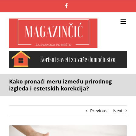
Skip
Facebook
to
content
Kako pronaći meru između prirodnog
izgleda i estetskih korekcija?
Previous
Next
View
Larger