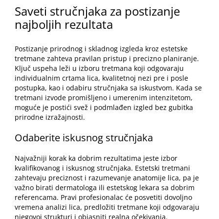
Saveti stručnjaka za postizanje
najboljih rezultata
Postizanje prirodnog i skladnog izgleda kroz estetske
tretmane zahteva pravilan pristup i precizno planiranje.
Ključ uspeha leži u izboru tretmana koji odgovaraju
individualnim crtama lica, kvalitetnoj nezi pre i posle
postupka, kao i odabiru stručnjaka sa iskustvom. Kada se
tretmani izvode promišljeno i umerenim intenzitetom,
moguće je postići svež i podmlađen izgled bez gubitka
prirodne izražajnosti.
Odaberite iskusnog stručnjaka
Najvažniji korak ka dobrim rezultatima jeste izbor
kvalifikovanog i iskusnog stručnjaka. Estetski tretmani
zahtevaju preciznost i razumevanje anatomije lica, pa je
važno birati dermatologa ili estetskog lekara sa dobrim
referencama. Pravi profesionalac će posvetiti dovoljno
vremena analizi lica, predložiti tretmane koji odgovaraju
njegovoj strukturi i objasniti realna očekivanja.