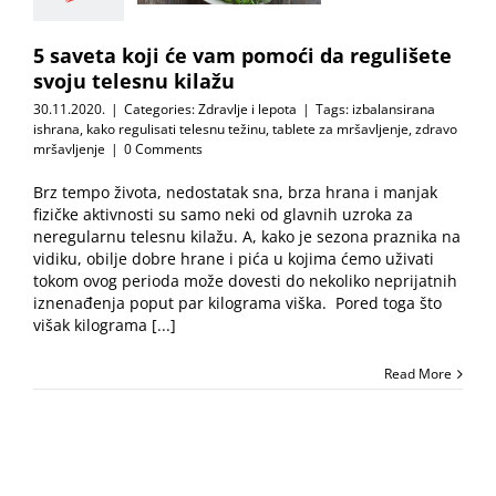
kilažu
Zdravlje i lepota
5 saveta koji će vam pomoći da regulišete
svoju telesnu kilažu
30.11.2020.
|
Categories:
Zdravlje i lepota
|
Tags:
izbalansirana
ishrana
,
kako regulisati telesnu težinu
,
tablete za mršavljenje
,
zdravo
mršavljenje
|
0 Comments
Brz tempo života, nedostatak sna, brza hrana i manjak
fizičke aktivnosti su samo neki od glavnih uzroka za
neregularnu telesnu kilažu. A, kako je sezona praznika na
vidiku, obilje dobre hrane i pića u kojima ćemo uživati
tokom ovog perioda može dovesti do nekoliko neprijatnih
iznenađenja poput par kilograma viška. Pored toga što
višak kilograma [...]
Read More