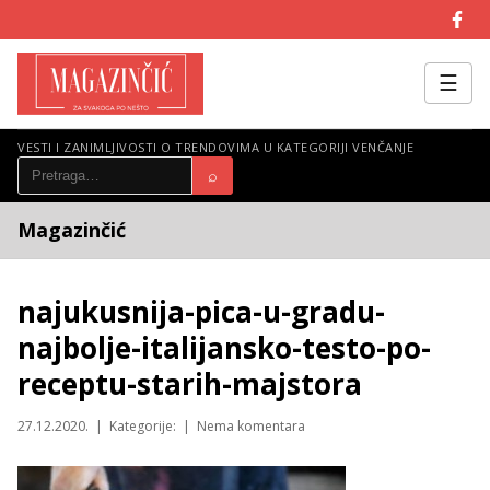
☰
VESTI I ZANIMLJIVOSTI O TRENDOVIMA U KATEGORIJI VENČANJE
⌕
Magazinčić
najukusnija-pica-u-gradu-
najbolje-italijansko-testo-po-
receptu-starih-majstora
27.12.2020. | Kategorije: | Nema komentara