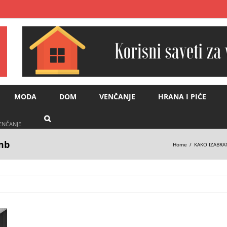
MODA
DOM
VENČANJE
HRANA I PIĆE
VENČANJE
mb
Home
KAKO IZABRAT