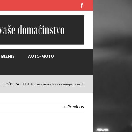
Facebook
BIZNIS
AUTO-MOTO
I PLOČICE ZA KUHINJU?
moderne-plocice-za-kupatilo-amb
Previous