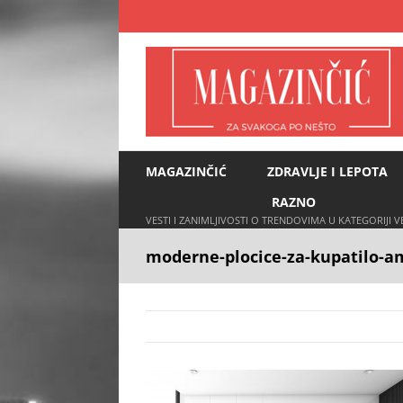
Skip
to
content
MAGAZINČIĆ
ZDRAVLJE I LEPOTA
RAZNO
VESTI I ZANIMLJIVOSTI O TRENDOVIMA U KATEGORIJI 
moderne-plocice-za-kupatilo-a