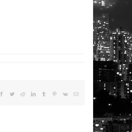
Facebook
Twitter
Reddit
LinkedIn
Tumblr
Pinterest
Vk
Email