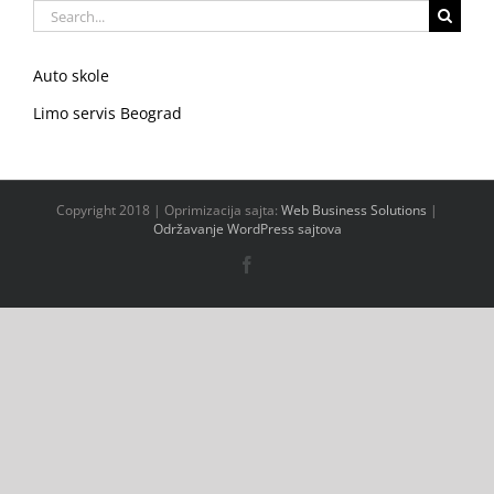
Search
for:
Auto skole
Limo servis Beograd
Copyright 2018 | Oprimizacija sajta:
Web Business Solutions
|
Održavanje WordPress sajtova
Facebook