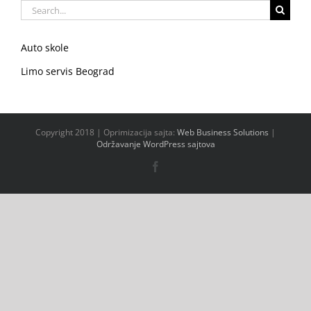
Search
for:
Auto skole
Limo servis Beograd
Copyright 2018 | Oprimizacija sajta:
Web Business Solutions
|
Održavanje WordPress sajtova
Facebook