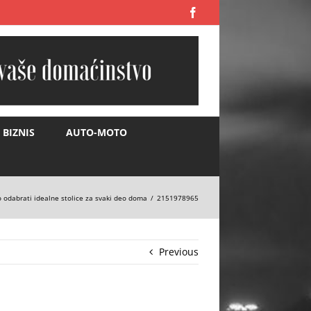
Facebook
BIZNIS
AUTO-MOTO
 odabrati idealne stolice za svaki deo doma
2151978965
Previous