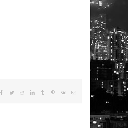
Facebook
Twitter
Reddit
LinkedIn
Tumblr
Pinterest
Vk
Email