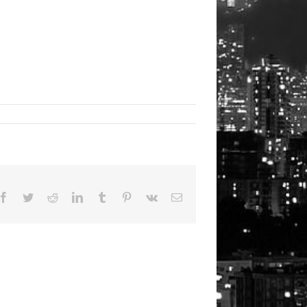
Facebook
Twitter
Reddit
LinkedIn
Tumblr
Pinterest
Vk
Email