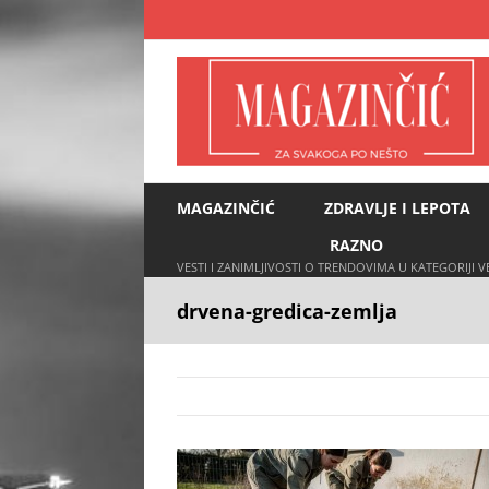
Skip
to
content
MAGAZINČIĆ
ZDRAVLJE I LEPOTA
RAZNO
VESTI I ZANIMLJIVOSTI O TRENDOVIMA U KATEGORIJI 
drvena-gredica-zemlja