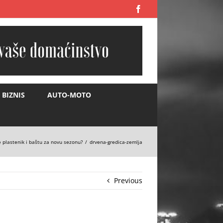
Facebook
BIZNIS
AUTO-MOTO
 plastenik i baštu za novu sezonu?
drvena-gredica-zemlja
Previous