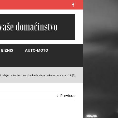
Facebook
BIZNIS
AUTO-MOTO
Ideje za tople trenutke kada zima pokuca na vrata
4 (1)
Previous