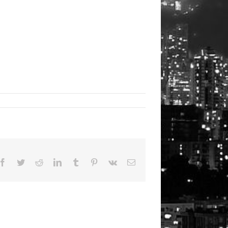
Facebook
Twitter
Reddit
LinkedIn
Tumblr
Pinterest
Vk
Email