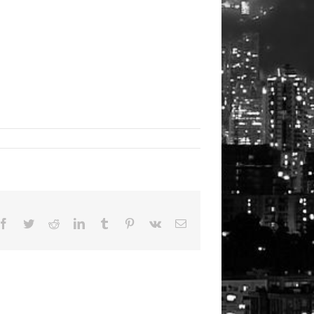
Facebook
Twitter
Reddit
LinkedIn
Tumblr
Pinterest
Vk
Email