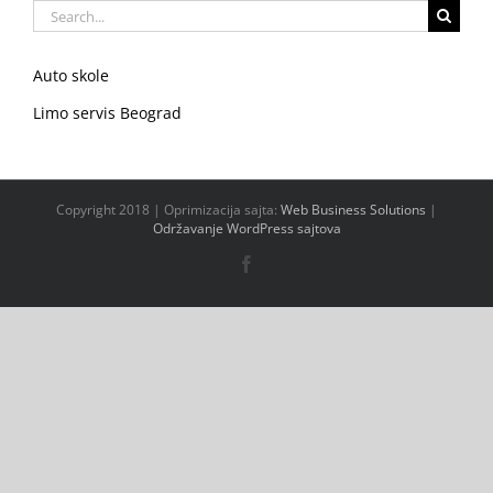
Search
for:
Auto skole
Limo servis Beograd
Copyright 2018 | Oprimizacija sajta:
Web Business Solutions
|
Održavanje WordPress sajtova
Facebook