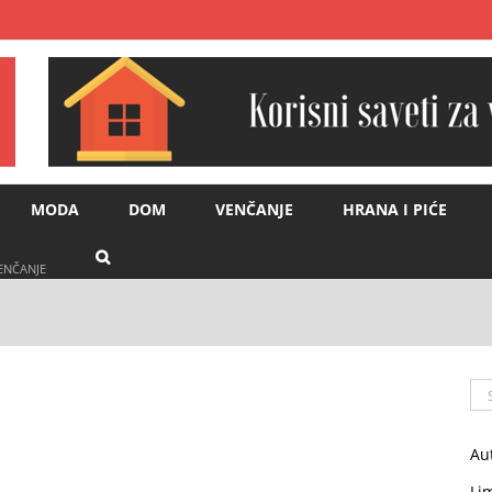
MODA
DOM
VENČANJE
HRANA I PIĆE
VENČANJE
Se
for
Au
Li