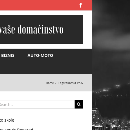
Facebook
BIZNIS
AUTO-MOTO
Home
Tag:
Poliamid PA 6
arch
:
to skole
mo servis Beograd