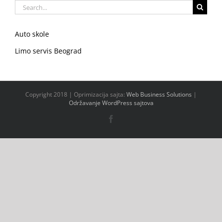
Search
for:
Auto skole
Limo servis Beograd
Copyright 2018 | Oprimizacija sajta:
Web Business Solutions
|
Održavanje WordPress sajtova
Facebook