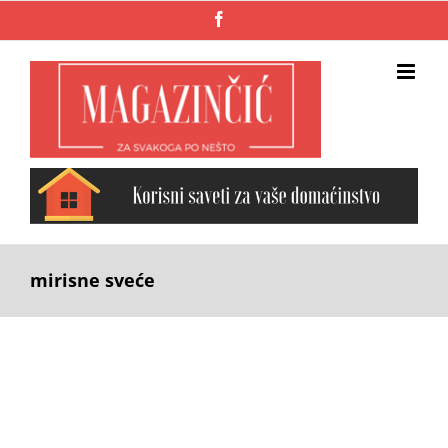
Skip
Facebook
to
content
mirisne sveće