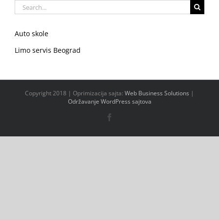
Search
for:
Auto skole
Limo servis Beograd
Copyright 2018 | Oprimizacija sajta:
Web Business Solutions
|
Održavanje WordPress sajtova
Facebook