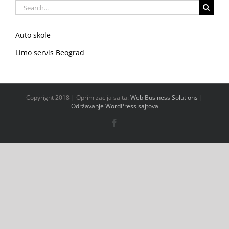
Search
for:
Auto skole
Limo servis Beograd
Copyright 2018 | Oprimizacija sajta:
Web Business Solutions
|
Održavanje WordPress sajtova
Facebook