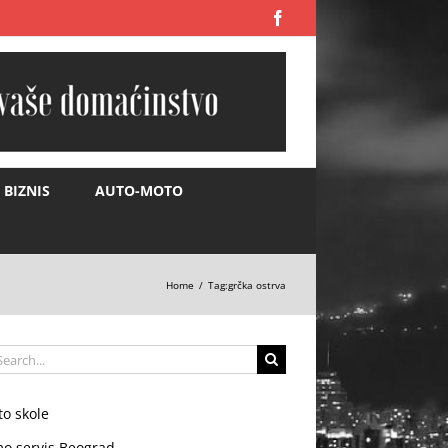
Facebook
BIZNIS
AUTO-MOTO
Home
Tag:
grčka ostrva
arch
:
to skole
mo servis Beograd