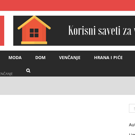
MODA
DOM
VENČANJE
HRANA I PIĆE
VENČANJE
Se
for
Au
Li