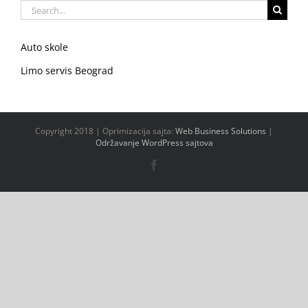
Search
for:
Auto skole
Limo servis Beograd
Copyright 2018 | Oprimizacija sajta:
Web Business Solutions
|
Održavanje WordPress sajtova
Facebook